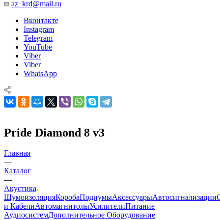
az_krd@mail.ru
Вконтакте
Instagram
Telegram
YouTube
Viber
Viber
WhatsApp
Pride Diamond 8 v3
Главная
—
Каталог
—
Акустика
Шумоизоляция
Короба
Подиумы
Аксессуары
Автосигнализации
и Кабели
Автомагнитолы
Усилители
Питание
Аудиосистем
Дополнительное Оборудование