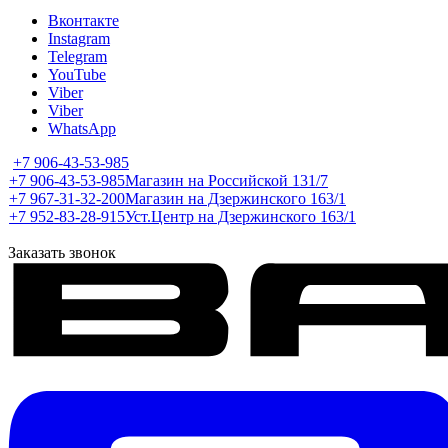
Вконтакте
Instagram
Telegram
YouTube
Viber
Viber
WhatsApp
+7 906-43-53-985
+7 906-43-53-985
Магазин на Российской 131/7
+7 967-31-32-200
Магазин на Дзержинского 163/1
+7 952-83-28-915
Уст.Центр на Дзержинского 163/1
Заказать звонок