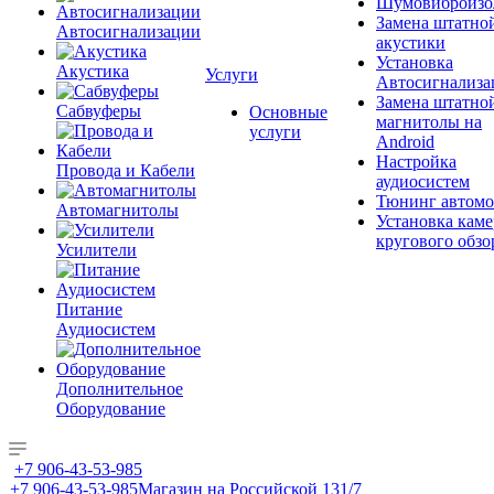
Шумовиброизо
Замена штатно
Автосигнализации
акустики
Установка
Акустика
Услуги
Автосигнализа
Замена штатно
Сабвуферы
Основные
магнитолы на
услуги
Android
Настройка
Провода и Кабели
аудиосистем
Тюнинг автомо
Автомагнитолы
Установка каме
кругового обзо
Усилители
Питание
Аудиосистем
Дополнительное
Оборудование
+7 906-43-53-985
+7 906-43-53-985
Магазин на Российской 131/7