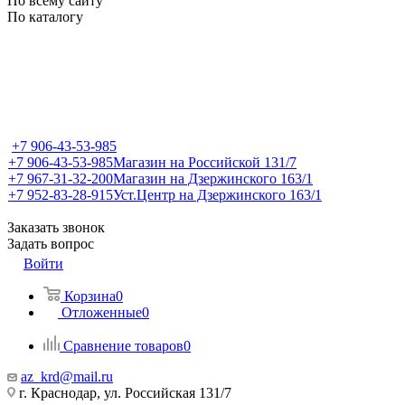
По всему сайту
По каталогу
+7 906-43-53-985
+7 906-43-53-985
Магазин на Российской 131/7
+7 967-31-32-200
Магазин на Дзержинского 163/1
+7 952-83-28-915
Уст.Центр на Дзержинского 163/1
Заказать звонок
Задать вопрос
Войти
Корзина
0
Отложенные
0
Сравнение товаров
0
az_krd@mail.ru
г. Краснодар, ул. Российская 131/7