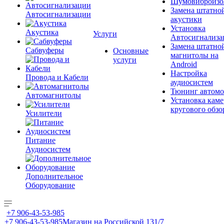
Шумовиброизо
Замена штатно
Автосигнализации
акустики
Установка
Акустика
Услуги
Автосигнализа
Замена штатно
Сабвуферы
Основные
магнитолы на
услуги
Android
Настройка
Провода и Кабели
аудиосистем
Тюнинг автомо
Автомагнитолы
Установка каме
кругового обзо
Усилители
Питание
Аудиосистем
Дополнительное
Оборудование
+7 906-43-53-985
+7 906-43-53-985
Магазин на Российской 131/7