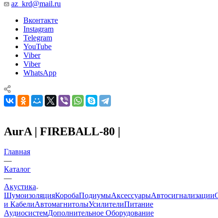
az_krd@mail.ru
Вконтакте
Instagram
Telegram
YouTube
Viber
Viber
WhatsApp
AurA | FIREBALL-80 |
Главная
—
Каталог
—
Акустика
Шумоизоляция
Короба
Подиумы
Аксессуары
Автосигнализации
и Кабели
Автомагнитолы
Усилители
Питание
Аудиосистем
Дополнительное Оборудование