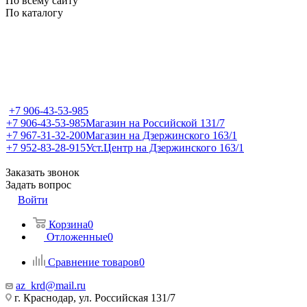
По всему сайту
По каталогу
+7 906-43-53-985
+7 906-43-53-985
Магазин на Российской 131/7
+7 967-31-32-200
Магазин на Дзержинского 163/1
+7 952-83-28-915
Уст.Центр на Дзержинского 163/1
Заказать звонок
Задать вопрос
Войти
Корзина
0
Отложенные
0
Сравнение товаров
0
az_krd@mail.ru
г. Краснодар, ул. Российская 131/7