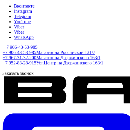
Вконтакте
Instagram
Telegram
YouTube
Viber
Viber
WhatsApp
+7 906-43-53-985
+7 906-43-53-985
Магазин на Российской 131/7
+7 967-31-32-200
Магазин на Дзержинского 163/1
+7 952-83-28-915
Уст.Центр на Дзержинского 163/1
Заказать звонок