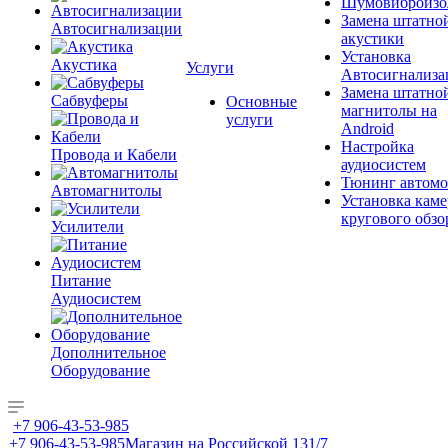
Шумовиброизо
Замена штатно
Автосигнализации
акустики
Установка
Акустика
Услуги
Автосигнализа
Замена штатно
Сабвуферы
Основные
магнитолы на
услуги
Android
Настройка
Провода и Кабели
аудиосистем
Тюнинг автомо
Автомагнитолы
Установка каме
кругового обзо
Усилители
Питание
Аудиосистем
Дополнительное
Оборудование
+7 906-43-53-985
+7 906-43-53-985
Магазин на Российской 131/7