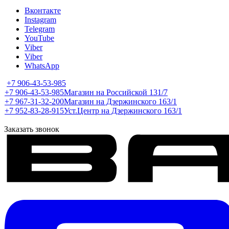
Вконтакте
Instagram
Telegram
YouTube
Viber
Viber
WhatsApp
+7 906-43-53-985
+7 906-43-53-985
Магазин на Российской 131/7
+7 967-31-32-200
Магазин на Дзержинского 163/1
+7 952-83-28-915
Уст.Центр на Дзержинского 163/1
Заказать звонок