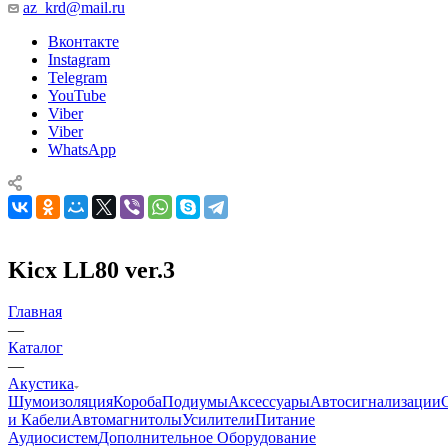
az_krd@mail.ru
Вконтакте
Instagram
Telegram
YouTube
Viber
Viber
WhatsApp
Kicx LL80 ver.3
Главная
—
Каталог
—
Акустика
Шумоизоляция
Короба
Подиумы
Аксессуары
Автосигнализации
и Кабели
Автомагнитолы
Усилители
Питание
Аудиосистем
Дополнительное Оборудование