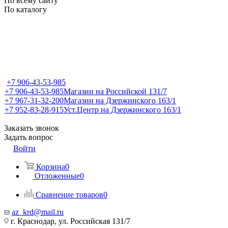
По всему сайту
По каталогу
+7 906-43-53-985
+7 906-43-53-985
Магазин на Российской 131/7
+7 967-31-32-200
Магазин на Дзержинского 163/1
+7 952-83-28-915
Уст.Центр на Дзержинского 163/1
Заказать звонок
Задать вопрос
Войти
Корзина
0
Отложенные
0
Сравнение товаров
0
az_krd@mail.ru
г. Краснодар, ул. Российская 131/7