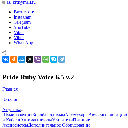
az_krd@mail.ru
Вконтакте
Instagram
Telegram
YouTube
Viber
Viber
WhatsApp
Pride Ruby Voice 6.5 v.2
Главная
—
Каталог
—
Акустика
Шумоизоляция
Короба
Подиумы
Аксессуары
Автосигнализации
и Кабели
Автомагнитолы
Усилители
Питание
Аудиосистем
Дополнительное Оборудование