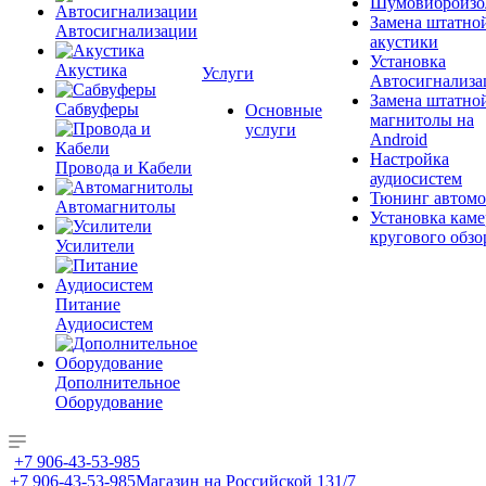
Шумовиброизо
Замена штатно
Автосигнализации
акустики
Установка
Акустика
Услуги
Автосигнализа
Замена штатно
Сабвуферы
Основные
магнитолы на
услуги
Android
Настройка
Провода и Кабели
аудиосистем
Тюнинг автомо
Автомагнитолы
Установка каме
кругового обзо
Усилители
Питание
Аудиосистем
Дополнительное
Оборудование
+7 906-43-53-985
+7 906-43-53-985
Магазин на Российской 131/7