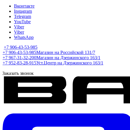
Вконтакте
Instagram
Telegram
YouTube
Viber
Viber
WhatsApp
+7 906-43-53-985
+7 906-43-53-985
Магазин на Российской 131/7
+7 967-31-32-200
Магазин на Дзержинского 163/1
+7 952-83-28-915
Уст.Центр на Дзержинского 163/1
Заказать звонок