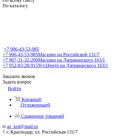
По всему сайту
По каталогу
+7 906-43-53-985
+7 906-43-53-985
Магазин на Российской 131/7
+7 967-31-32-200
Магазин на Дзержинского 163/1
+7 952-83-28-915
Уст.Центр на Дзержинского 163/1
Заказать звонок
Задать вопрос
Войти
Корзина
0
Отложенные
0
Сравнение товаров
0
az_krd@mail.ru
г. Краснодар, ул. Российская 131/7