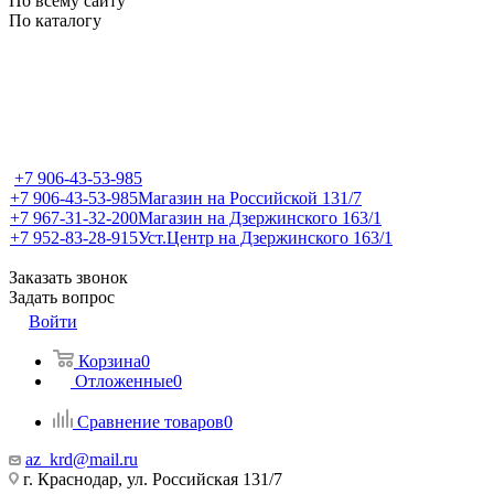
По всему сайту
По каталогу
+7 906-43-53-985
+7 906-43-53-985
Магазин на Российской 131/7
+7 967-31-32-200
Магазин на Дзержинского 163/1
+7 952-83-28-915
Уст.Центр на Дзержинского 163/1
Заказать звонок
Задать вопрос
Войти
Корзина
0
Отложенные
0
Сравнение товаров
0
az_krd@mail.ru
г. Краснодар, ул. Российская 131/7