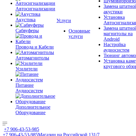
Шумовиброизо
Замена штатно
Автосигнализации
акустики
Установка
Акустика
Услуги
Автосигнализа
Замена штатно
Сабвуферы
Основные
магнитолы на
услуги
Android
Настройка
Провода и Кабели
аудиосистем
Тюнинг автомо
Автомагнитолы
Установка каме
кругового обзо
Усилители
Питание
Аудиосистем
Дополнительное
Оборудование
+7 906-43-53-985
+7 906-43-53-985
Магазин на Российской 131/7