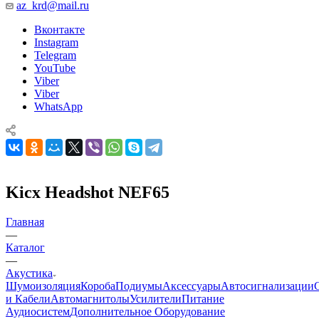
az_krd@mail.ru
Вконтакте
Instagram
Telegram
YouTube
Viber
Viber
WhatsApp
Kicx Headshot NEF65
Главная
—
Каталог
—
Акустика
Шумоизоляция
Короба
Подиумы
Аксессуары
Автосигнализации
и Кабели
Автомагнитолы
Усилители
Питание
Аудиосистем
Дополнительное Оборудование