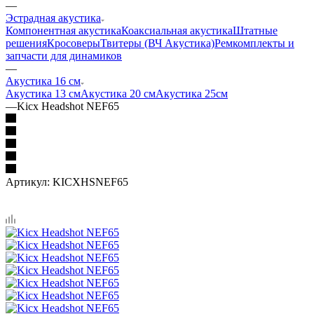
—
Эстрадная акустика
Компонентная акустика
Коаксиальная акустика
Штатные
решения
Кросоверы
Твитеры (ВЧ Акустика)
Ремкомплекты и
запчасти для динамиков
—
Акустика 16 см
Акустика 13 см
Акустика 20 см
Акустика 25см
—
Kicx Headshot NEF65
Артикул:
KICXHSNEF65