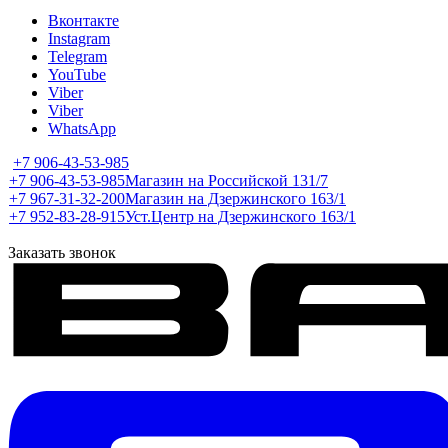
Вконтакте
Instagram
Telegram
YouTube
Viber
Viber
WhatsApp
+7 906-43-53-985
+7 906-43-53-985
Магазин на Российской 131/7
+7 967-31-32-200
Магазин на Дзержинского 163/1
+7 952-83-28-915
Уст.Центр на Дзержинского 163/1
Заказать звонок