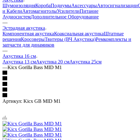
Шумоизоляция
Короба
Подиумы
Аксессуары
Автосигнализации
и Кабели
Автомагнитолы
Усилители
Питание
Аудиосистем
Дополнительное Оборудование
—
Эстрадная акустика
Компонентная акустика
Коаксиальная акустика
Штатные
решения
Кросоверы
Твитеры (ВЧ Акустика)
Ремкомплекты и
запчасти для динамиков
—
Акустика 16 см
Акустика 13 см
Акустика 20 см
Акустика 25см
—
Kicx Gorilla Bass MID M1
Артикул:
Kicx GB MID M1