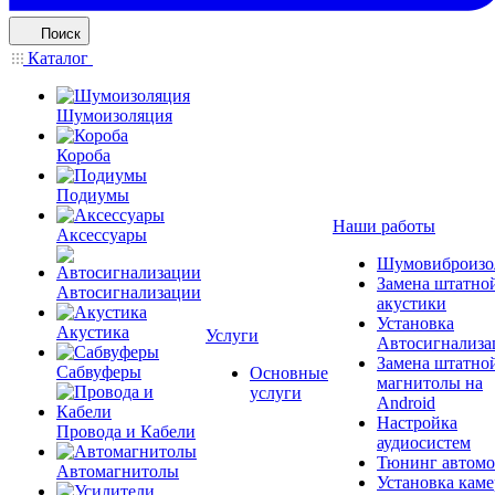
Поиск
Каталог
Шумоизоляция
Короба
Подиумы
Наши работы
Аксессуары
Шумовиброизо
Замена штатно
Автосигнализации
акустики
Установка
Акустика
Услуги
Автосигнализа
Замена штатно
Сабвуферы
Основные
магнитолы на
услуги
Android
Настройка
Провода и Кабели
аудиосистем
Тюнинг автомо
Автомагнитолы
Установка каме