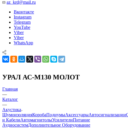
az_krd@mail.ru
Вконтакте
Instagram
Telegram
YouTube
Viber
Viber
WhatsApp
УРАЛ АС-М130 МОЛОТ
Главная
—
Каталог
—
Акустика
Шумоизоляция
Короба
Подиумы
Аксессуары
Автосигнализации
и Кабели
Автомагнитолы
Усилители
Питание
Аудиосистем
Дополнительное Оборудование