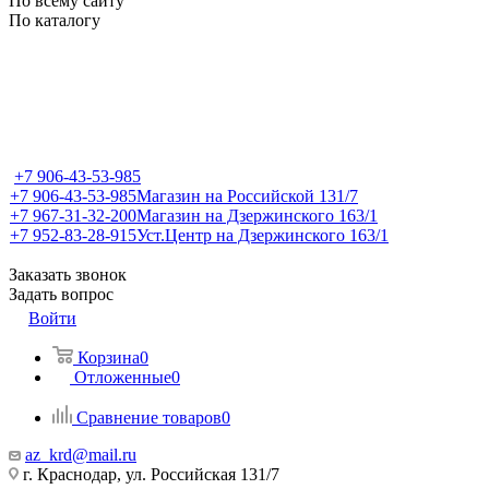
По всему сайту
По каталогу
+7 906-43-53-985
+7 906-43-53-985
Магазин на Российской 131/7
+7 967-31-32-200
Магазин на Дзержинского 163/1
+7 952-83-28-915
Уст.Центр на Дзержинского 163/1
Заказать звонок
Задать вопрос
Войти
Корзина
0
Отложенные
0
Сравнение товаров
0
az_krd@mail.ru
г. Краснодар, ул. Российская 131/7