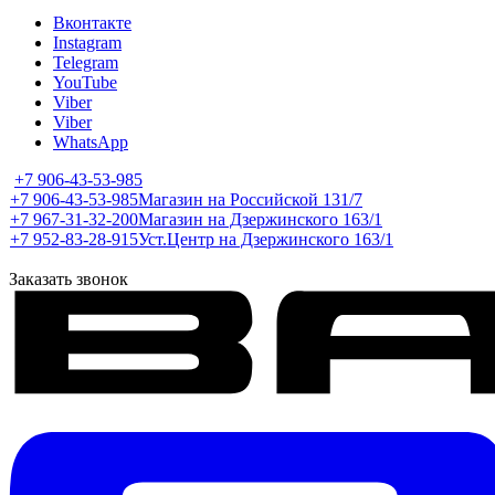
Вконтакте
Instagram
Telegram
YouTube
Viber
Viber
WhatsApp
+7 906-43-53-985
+7 906-43-53-985
Магазин на Российской 131/7
+7 967-31-32-200
Магазин на Дзержинского 163/1
+7 952-83-28-915
Уст.Центр на Дзержинского 163/1
Заказать звонок