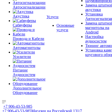
Шумовиброизо
Замена штатно
Автосигнализации
акустики
Установка
Акустика
Услуги
Автосигнализа
Замена штатно
Сабвуферы
Основные
магнитолы на
услуги
Android
Настройка
Провода и Кабели
аудиосистем
Тюнинг автомо
Автомагнитолы
Установка каме
кругового обзо
Усилители
Питание
Аудиосистем
Дополнительное
Оборудование
+7 906-43-53-985
+7 906-43-53-985
Магазин на Российской 131/7