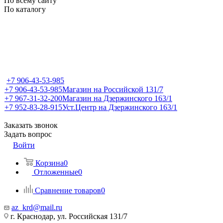
По всему сайту
По каталогу
+7 906-43-53-985
+7 906-43-53-985
Магазин на Российской 131/7
+7 967-31-32-200
Магазин на Дзержинского 163/1
+7 952-83-28-915
Уст.Центр на Дзержинского 163/1
Заказать звонок
Задать вопрос
Войти
Корзина
0
Отложенные
0
Сравнение товаров
0
az_krd@mail.ru
г. Краснодар, ул. Российская 131/7