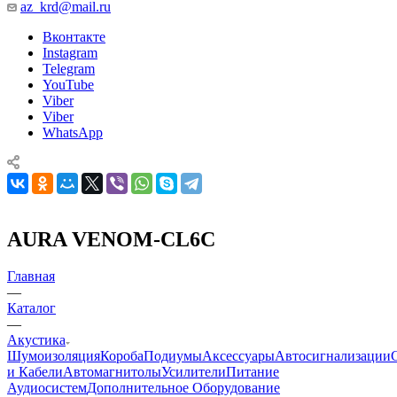
az_krd@mail.ru
Вконтакте
Instagram
Telegram
YouTube
Viber
Viber
WhatsApp
AURA VENOM-CL6C
Главная
—
Каталог
—
Акустика
Шумоизоляция
Короба
Подиумы
Аксессуары
Автосигнализации
и Кабели
Автомагнитолы
Усилители
Питание
Аудиосистем
Дополнительное Оборудование