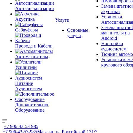
Шумовиброизо
Замена штатно
Автосигнализации
акустики
Установка
Акустика
Услуги
Автосигнализа
Замена штатно
Сабвуферы
Основные
магнитолы на
услуги
Android
Настройка
Провода и Кабели
аудиосистем
Тюнинг автомо
Автомагнитолы
Установка каме
кругового обзо
Усилители
Питание
Аудиосистем
Дополнительное
Оборудование
+7 906-43-53-985
+7 906-43-53-985
Магазин на Российской 131/7