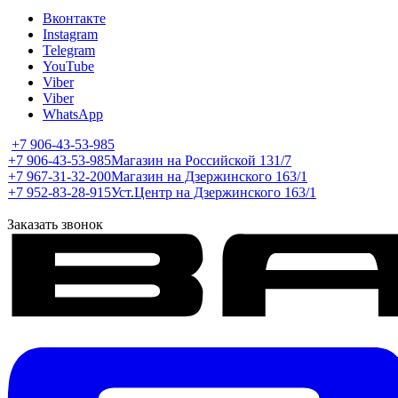
Вконтакте
Instagram
Telegram
YouTube
Viber
Viber
WhatsApp
+7 906-43-53-985
+7 906-43-53-985
Магазин на Российской 131/7
+7 967-31-32-200
Магазин на Дзержинского 163/1
+7 952-83-28-915
Уст.Центр на Дзержинского 163/1
Заказать звонок