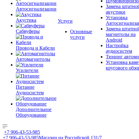
Шумовиброизо
Замена штатно
Автосигнализации
акустики
Установка
Акустика
Услуги
Автосигнализа
Замена штатно
Сабвуферы
Основные
магнитолы на
услуги
Android
Настройка
Провода и Кабели
аудиосистем
Тюнинг автомо
Автомагнитолы
Установка каме
кругового обзо
Усилители
Питание
Аудиосистем
Дополнительное
Оборудование
+7 906-43-53-985
+7 906-43-53-985
Магазин на Российской 131/7