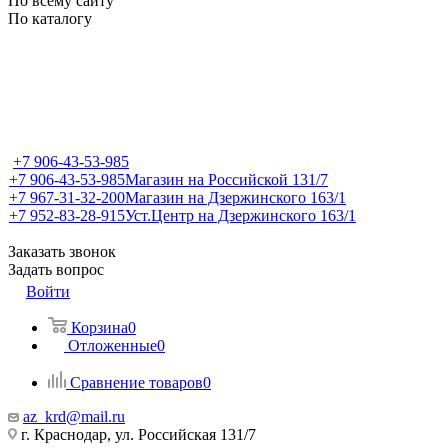
По всему сайту
По каталогу
+7 906-43-53-985
+7 906-43-53-985
Магазин на Российской 131/7
+7 967-31-32-200
Магазин на Дзержинского 163/1
+7 952-83-28-915
Уст.Центр на Дзержинского 163/1
Заказать звонок
Задать вопрос
Войти
Корзина
0
Отложенные
0
Сравнение товаров
0
az_krd@mail.ru
г. Краснодар, ул. Российская 131/7