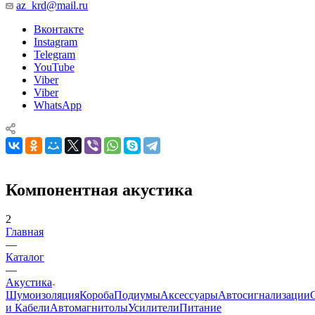
az_krd@mail.ru
Вконтакте
Instagram
Telegram
YouTube
Viber
Viber
WhatsApp
Компонентная акустика
2
Главная
—
Каталог
—
Акустика
Шумоизоляция
Короба
Подиумы
Аксессуары
Автосигнализации
и Кабели
Автомагнитолы
Усилители
Питание