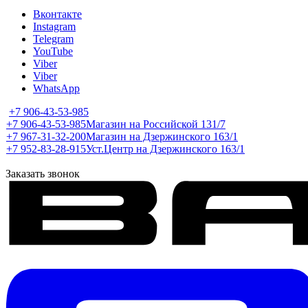
Вконтакте
Instagram
Telegram
YouTube
Viber
Viber
WhatsApp
+7 906-43-53-985
+7 906-43-53-985
Магазин на Российской 131/7
+7 967-31-32-200
Магазин на Дзержинского 163/1
+7 952-83-28-915
Уст.Центр на Дзержинского 163/1
Заказать звонок