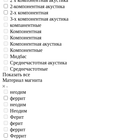
2 х компонентная акустика
2-компонентная акустика
2-х компонентная
3-х компонентная акустика
компанентные
Компонентная
Компонентная
Компонентная акустика
Компонентные
Мидбас
Среднечастотная акустика
Среднечастотные
Показать все
Материал магнита
неодим
феррит
неодим
Неодим
Ферит
ферит
феррит
Феррит