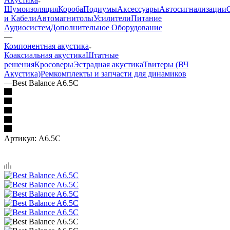
Шумоизоляция
Короба
Подиумы
Аксессуары
Автосигнализации
и Кабели
Автомагнитолы
Усилители
Питание
Аудиосистем
Дополнительное Оборудование
—
Компонентная акустика
Коаксиальная акустика
Штатные
решения
Кросоверы
Эстрадная акустика
Твитеры (ВЧ
Акустика)
Ремкомплекты и запчасти для динамиков
—
Best Balance A6.5C
Артикул:
A6.5C