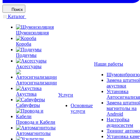
Поиск
Каталог
Шумоизоляция
Короба
Подиумы
Наши работы
Аксессуары
Шумовиброизо
Замена штатно
Автосигнализации
акустики
Установка
Акустика
Услуги
Автосигнализа
Замена штатно
Сабвуферы
Основные
магнитолы на
услуги
Android
Настройка
Провода и Кабели
аудиосистем
Тюнинг автомо
Автомагнитолы
Установка каме