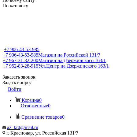
По всему сайту
По каталогу
+7 906-43-53-985
+7 906-43-53-985
Магазин на Российской 131/7
+7 967-31-32-200
Магазин на Дзержинского 163/1
+7 952-83-28-915
Уст.Центр на Дзержинского 163/1
Заказать звонок
Задать вопрос
Войти
Корзина
0
Отложенные
0
Сравнение товаров
0
az_krd@mail.ru
г. Краснодар, ул. Российская 131/7