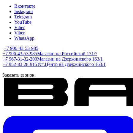
Вконтакте
Instagram
Telegram
YouTube
Viber
Viber
WhatsApp
+7 906-43-53-985
+7 906-43-53-985
Магазин на Российской 131/7
+7 967-31-32-200
Магазин на Дзержинского 163/1
+7 952-83-28-915
Уст.Центр на Дзержинского 163/1
Заказать звонок