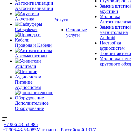
Шумовиброизо
Замена штатно
Автосигнализации
акустики
Установка
Акустика
Услуги
Автосигнализа
Замена штатно
Сабвуферы
Основные
магнитолы на
услуги
Android
Настройка
Провода и Кабели
аудиосистем
Тюнинг автомо
Автомагнитолы
Установка каме
кругового обзо
Усилители
Питание
Аудиосистем
Дополнительное
Оборудование
+7 906-43-53-985
+7 906-43-53-985
Магазин на Российской 131/7