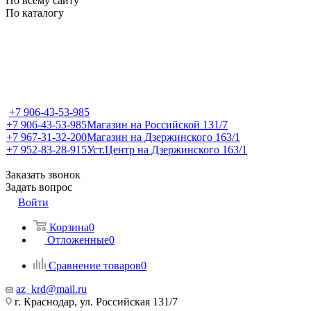
По всему сайту
По каталогу
+7 906-43-53-985
+7 906-43-53-985
Магазин на Российской 131/7
+7 967-31-32-200
Магазин на Дзержинского 163/1
+7 952-83-28-915
Уст.Центр на Дзержинского 163/1
Заказать звонок
Задать вопрос
Войти
Корзина
0
Отложенные
0
Сравнение товаров
0
az_krd@mail.ru
г. Краснодар, ул. Российская 131/7