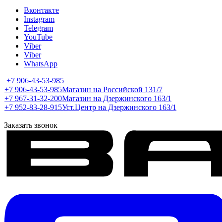
Вконтакте
Instagram
Telegram
YouTube
Viber
Viber
WhatsApp
+7 906-43-53-985
+7 906-43-53-985
Магазин на Российской 131/7
+7 967-31-32-200
Магазин на Дзержинского 163/1
+7 952-83-28-915
Уст.Центр на Дзержинского 163/1
Заказать звонок