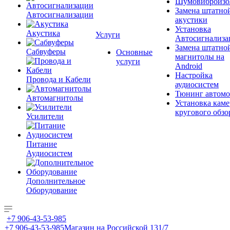
Шумовиброизо
Замена штатно
Автосигнализации
акустики
Установка
Акустика
Услуги
Автосигнализа
Замена штатно
Сабвуферы
Основные
магнитолы на
услуги
Android
Настройка
Провода и Кабели
аудиосистем
Тюнинг автомо
Автомагнитолы
Установка каме
кругового обзо
Усилители
Питание
Аудиосистем
Дополнительное
Оборудование
+7 906-43-53-985
+7 906-43-53-985
Магазин на Российской 131/7