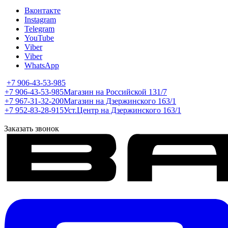
Вконтакте
Instagram
Telegram
YouTube
Viber
Viber
WhatsApp
+7 906-43-53-985
+7 906-43-53-985
Магазин на Российской 131/7
+7 967-31-32-200
Магазин на Дзержинского 163/1
+7 952-83-28-915
Уст.Центр на Дзержинского 163/1
Заказать звонок