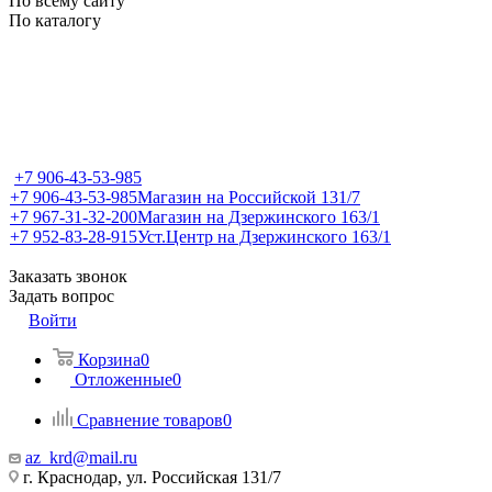
По всему сайту
По каталогу
+7 906-43-53-985
+7 906-43-53-985
Магазин на Российской 131/7
+7 967-31-32-200
Магазин на Дзержинского 163/1
+7 952-83-28-915
Уст.Центр на Дзержинского 163/1
Заказать звонок
Задать вопрос
Войти
Корзина
0
Отложенные
0
Сравнение товаров
0
az_krd@mail.ru
г. Краснодар, ул. Российская 131/7