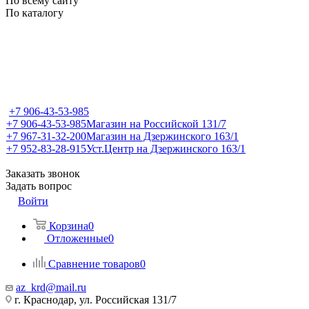
По всему сайту
По каталогу
+7 906-43-53-985
+7 906-43-53-985
Магазин на Российской 131/7
+7 967-31-32-200
Магазин на Дзержинского 163/1
+7 952-83-28-915
Уст.Центр на Дзержинского 163/1
Заказать звонок
Задать вопрос
Войти
Корзина
0
Отложенные
0
Сравнение товаров
0
az_krd@mail.ru
г. Краснодар, ул. Российская 131/7