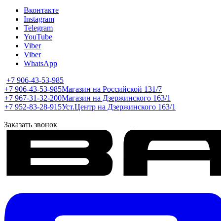
Вконтакте
Instagram
Telegram
YouTube
Viber
Viber
WhatsApp
+7 906-43-53-985
+7 906-43-53-985
Магазин на Российской 131/7
+7 967-31-32-200
Магазин на Дзержинского 163/1
+7 952-83-28-915
Уст.Центр на Дзержинского 163/1
Заказать звонок