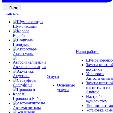
Поиск
Каталог
Шумоизоляция
Короба
Подиумы
Наши работы
Аксессуары
Шумовиброизо
Замена штатно
Автосигнализации
акустики
Установка
Акустика
Услуги
Автосигнализа
Замена штатно
Сабвуферы
Основные
магнитолы на
услуги
Android
Настройка
Провода и Кабели
аудиосистем
Тюнинг автомо
Автомагнитолы
Установка каме