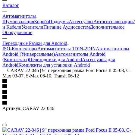
Каталог
—
Автомагнитолы
Шумоизоляция
Короба
Подиумы
Аксессуары
Автосигнализации
и Кабели
Усилители
Питание Аудиосистем
Дополнительное
Оборудование
—
Переходные Рамки для Android
ISO-Коннекторы
Автомагнитолы 1DIN-2DIN
Автомагнитолы
Android (Универсальные)
Автомагнитолы Android
(Комплекты)
Переходники для Android
Аксессуары для
Android
Комплекты для установки Android
—
CARAV 22-046 | 9" переходная рамка Ford Focus II 05-08, C-
Max 03-07, S-Max 06-10, Transit 06-12
Артикул:
CARAV 22-046