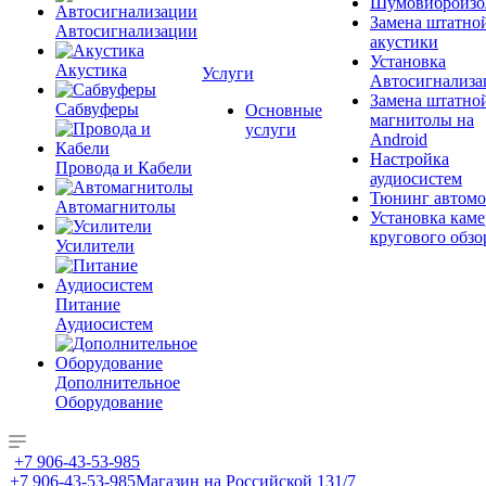
Шумовиброизо
Замена штатно
Автосигнализации
акустики
Установка
Акустика
Услуги
Автосигнализа
Замена штатно
Сабвуферы
Основные
магнитолы на
услуги
Android
Настройка
Провода и Кабели
аудиосистем
Тюнинг автомо
Автомагнитолы
Установка каме
кругового обзо
Усилители
Питание
Аудиосистем
Дополнительное
Оборудование
+7 906-43-53-985
+7 906-43-53-985
Магазин на Российской 131/7