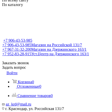
По всему сайту
По каталогу
+7 906-43-53-985
+7 906-43-53-985
Магазин на Российской 131/7
+7 967-31-32-200
Магазин на Дзержинского 163/1
+7 952-83-28-915
Уст.Центр на Дзержинского 163/1
Заказать звонок
Задать вопрос
Войти
Корзина
0
Отложенные
0
Сравнение товаров
0
az_krd@mail.ru
г. Краснодар, ул. Российская 131/7