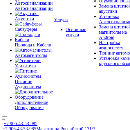
Шумовиброизо
Замена штатно
Автосигнализации
акустики
Установка
Акустика
Услуги
Автосигнализа
Замена штатно
Сабвуферы
Основные
магнитолы на
услуги
Android
Настройка
Провода и Кабели
аудиосистем
Тюнинг автомо
Автомагнитолы
Установка каме
кругового обзо
Усилители
Питание
Аудиосистем
Дополнительное
Оборудование
+7 906-43-53-985
+7 906-43-53-985
Магазин на Российской 131/7