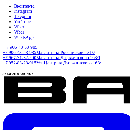
Вконтакте
Instagram
Telegram
YouTube
Viber
Viber
WhatsApp
+7 906-43-53-985
+7 906-43-53-985
Магазин на Российской 131/7
+7 967-31-32-200
Магазин на Дзержинского 163/1
+7 952-83-28-915
Уст.Центр на Дзержинского 163/1
Заказать звонок