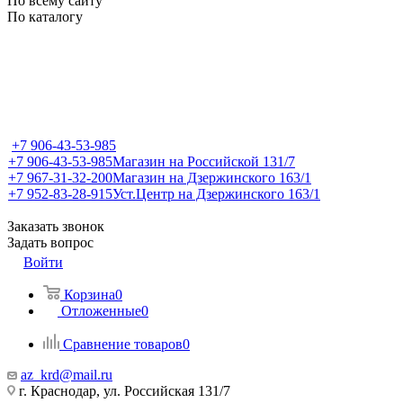
По всему сайту
По каталогу
+7 906-43-53-985
+7 906-43-53-985
Магазин на Российской 131/7
+7 967-31-32-200
Магазин на Дзержинского 163/1
+7 952-83-28-915
Уст.Центр на Дзержинского 163/1
Заказать звонок
Задать вопрос
Войти
Корзина
0
Отложенные
0
Сравнение товаров
0
az_krd@mail.ru
г. Краснодар, ул. Российская 131/7