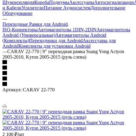
Шумоизоляция
Короба
Подиумы
Аксессуары
Автосигнализации
и Кабели
Усилители
Питание Аудиосистем
Дополнительное
Оборудование
—
Переходные Рамки для Android
ISO-Коннекторы
Автомагнитолы 1DIN-2DIN
Автомагнитолы
Android (Универсальные)
Автомагнитолы Android
(Комплекты)
Переходники для Android
Аксессуары для
Android
Комплекты для установки Android
—
CARAV 22-770 | 9" переходная рамка Ssang Yong Actyon
2005-2010, Kyron 2005-2015 (руль слева)
Артикул:
CARAV 22-770
2 100
₽
/шт