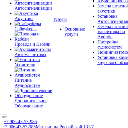
Шумовиброизо
Замена штатно
Автосигнализации
акустики
Установка
Акустика
Услуги
Автосигнализа
Замена штатно
Сабвуферы
Основные
магнитолы на
услуги
Android
Настройка
Провода и Кабели
аудиосистем
Тюнинг автомо
Автомагнитолы
Установка каме
кругового обзо
Усилители
Питание
Аудиосистем
Дополнительное
Оборудование
+7 906-43-53-985
+7 906-43-53-985
Магазин на Российской 131/7