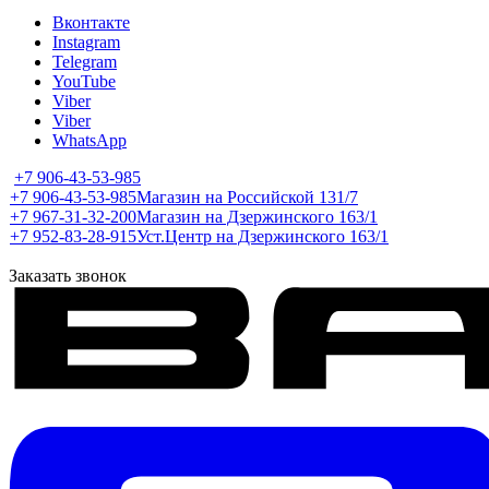
Вконтакте
Instagram
Telegram
YouTube
Viber
Viber
WhatsApp
+7 906-43-53-985
+7 906-43-53-985
Магазин на Российской 131/7
+7 967-31-32-200
Магазин на Дзержинского 163/1
+7 952-83-28-915
Уст.Центр на Дзержинского 163/1
Заказать звонок