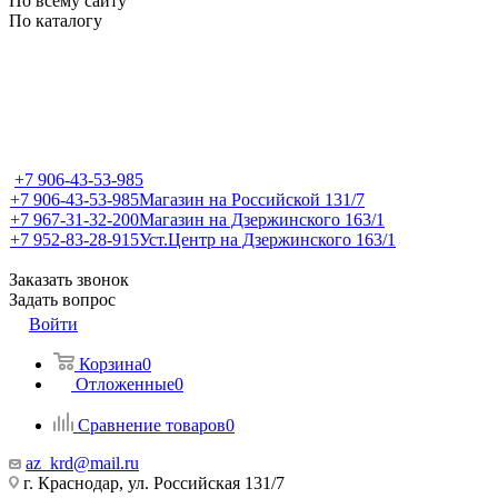
По всему сайту
По каталогу
+7 906-43-53-985
+7 906-43-53-985
Магазин на Российской 131/7
+7 967-31-32-200
Магазин на Дзержинского 163/1
+7 952-83-28-915
Уст.Центр на Дзержинского 163/1
Заказать звонок
Задать вопрос
Войти
Корзина
0
Отложенные
0
Сравнение товаров
0
az_krd@mail.ru
г. Краснодар, ул. Российская 131/7