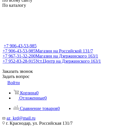
По всему сайту
По каталогу
+7 906-43-53-985
+7 906-43-53-985
Магазин на Российской 131/7
+7 967-31-32-200
Магазин на Дзержинского 163/1
+7 952-83-28-915
Уст.Центр на Дзержинского 163/1
Заказать звонок
Задать вопрос
Войти
Корзина
0
Отложенные
0
Сравнение товаров
0
az_krd@mail.ru
г. Краснодар, ул. Российская 131/7