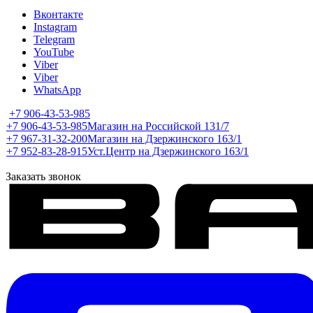
Вконтакте
Instagram
Telegram
YouTube
Viber
Viber
WhatsApp
+7 906-43-53-985
+7 906-43-53-985
Магазин на Российской 131/7
+7 967-31-32-200
Магазин на Дзержинского 163/1
+7 952-83-28-915
Уст.Центр на Дзержинского 163/1
Заказать звонок