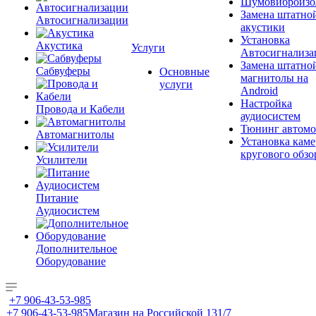
Шумовиброизо
Замена штатно
Автосигнализации
акустики
Установка
Акустика
Услуги
Автосигнализа
Замена штатно
Сабвуферы
Основные
магнитолы на
услуги
Android
Настройка
Провода и Кабели
аудиосистем
Тюнинг автомо
Автомагнитолы
Установка каме
кругового обзо
Усилители
Питание
Аудиосистем
Дополнительное
Оборудование
+7 906-43-53-985
+7 906-43-53-985
Магазин на Российской 131/7