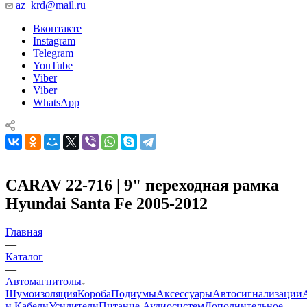
az_krd@mail.ru
Вконтакте
Instagram
Telegram
YouTube
Viber
Viber
WhatsApp
CARAV 22-716 | 9" переходная рамка
Hyundai Santa Fe 2005-2012
Главная
—
Каталог
—
Автомагнитолы
Шумоизоляция
Короба
Подиумы
Аксессуары
Автосигнализации
и Кабели
Усилители
Питание Аудиосистем
Дополнительное