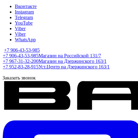
Вконтакте
Instagram
Telegram
YouTube
Viber
Viber
WhatsApp
+7 906-43-53-985
+7 906-43-53-985
Магазин на Российской 131/7
+7 967-31-32-200
Магазин на Дзержинского 163/1
+7 952-83-28-915
Уст.Центр на Дзержинского 163/1
Заказать звонок