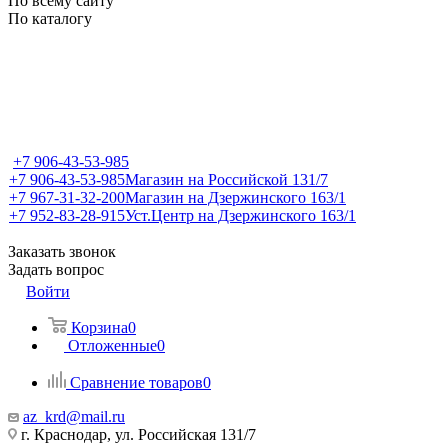
По всему сайту
По каталогу
+7 906-43-53-985
+7 906-43-53-985
Магазин на Российской 131/7
+7 967-31-32-200
Магазин на Дзержинского 163/1
+7 952-83-28-915
Уст.Центр на Дзержинского 163/1
Заказать звонок
Задать вопрос
Войти
Корзина
0
Отложенные
0
Сравнение товаров
0
az_krd@mail.ru
г. Краснодар, ул. Российская 131/7