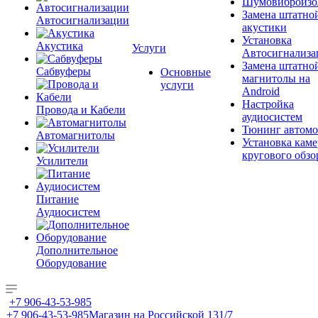
Шумовиброизо
Замена штатно
Автосигнализации
акустики
Установка
Акустика
Услуги
Автосигнализа
Замена штатно
Сабвуферы
Основные
магнитолы на
услуги
Android
Настройка
Провода и Кабели
аудиосистем
Тюнинг автомо
Автомагнитолы
Установка каме
кругового обзо
Усилители
Питание
Аудиосистем
Дополнительное
Оборудование
+7 906-43-53-985
+7 906-43-53-985
Магазин на Российской 131/7