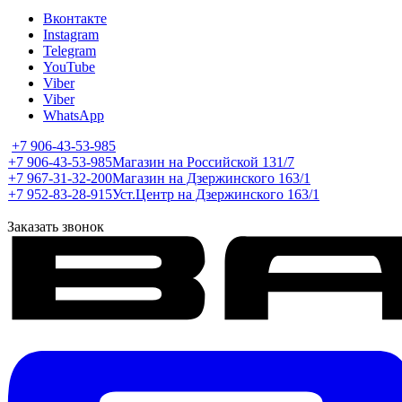
Вконтакте
Instagram
Telegram
YouTube
Viber
Viber
WhatsApp
+7 906-43-53-985
+7 906-43-53-985
Магазин на Российской 131/7
+7 967-31-32-200
Магазин на Дзержинского 163/1
+7 952-83-28-915
Уст.Центр на Дзержинского 163/1
Заказать звонок