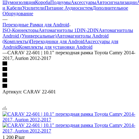
Шумоизоляция
Короба
Подиумы
Аксессуары
Автосигнализации
и Кабели
Усилители
Питание Аудиосистем
Дополнительное
Оборудование
—
Переходные Рамки для Android
ISO-Коннекторы
Автомагнитолы 1DIN-2DIN
Автомагнитолы
Android (Универсальные)
Автомагнитолы Android
(Комплекты)
Переходники для Android
Аксессуары для
Android
Комплекты для установки Android
—
CARAV 22-601 | 10.1" переходная рамка Toyota Camry 2014-
2017, Aurion 2012-2017
Артикул:
CARAV 22-601
1 200
₽
/шт