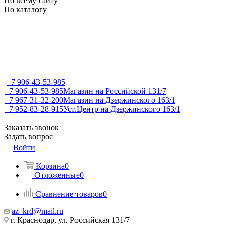
По всему сайту
По каталогу
+7 906-43-53-985
+7 906-43-53-985
Магазин на Российской 131/7
+7 967-31-32-200
Магазин на Дзержинского 163/1
+7 952-83-28-915
Уст.Центр на Дзержинского 163/1
Заказать звонок
Задать вопрос
Войти
Корзина
0
Отложенные
0
Сравнение товаров
0
az_krd@mail.ru
г. Краснодар, ул. Российская 131/7