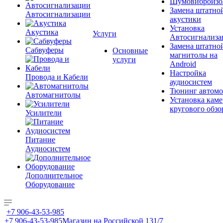
Шумовиброизо
Замена штатно
Автосигнализации
акустики
Установка
Акустика
Услуги
Автосигнализа
Замена штатно
Сабвуферы
Основные
магнитолы на
услуги
Android
Настройка
Провода и Кабели
аудиосистем
Тюнинг автомо
Автомагнитолы
Установка каме
кругового обзо
Усилители
Питание
Аудиосистем
Дополнительное
Оборудование
+7 906-43-53-985
+7 906-43-53-985
Магазин на Российской 131/7