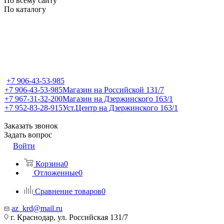
По всему сайту
По каталогу
+7 906-43-53-985
+7 906-43-53-985
Магазин на Российской 131/7
+7 967-31-32-200
Магазин на Дзержинского 163/1
+7 952-83-28-915
Уст.Центр на Дзержинского 163/1
Заказать звонок
Задать вопрос
Войти
Корзина
0
Отложенные
0
Сравнение товаров
0
az_krd@mail.ru
г. Краснодар, ул. Российская 131/7