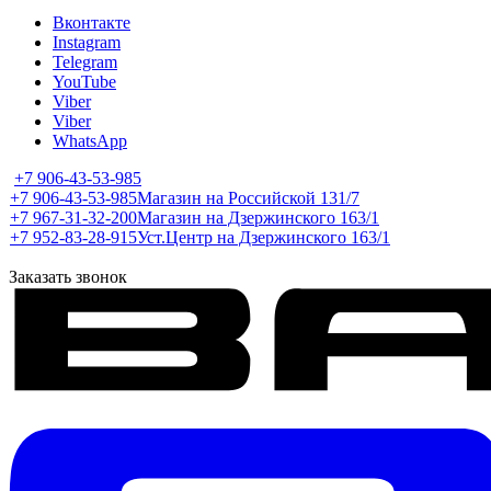
Вконтакте
Instagram
Telegram
YouTube
Viber
Viber
WhatsApp
+7 906-43-53-985
+7 906-43-53-985
Магазин на Российской 131/7
+7 967-31-32-200
Магазин на Дзержинского 163/1
+7 952-83-28-915
Уст.Центр на Дзержинского 163/1
Заказать звонок