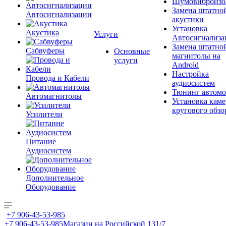
Шумовиброизо
Замена штатно
Автосигнализации
акустики
Установка
Акустика
Услуги
Автосигнализа
Замена штатно
Сабвуферы
Основные
магнитолы на
услуги
Android
Настройка
Провода и Кабели
аудиосистем
Тюнинг автомо
Автомагнитолы
Установка каме
кругового обзо
Усилители
Питание
Аудиосистем
Дополнительное
Оборудование
+7 906-43-53-985
+7 906-43-53-985
Магазин на Российской 131/7