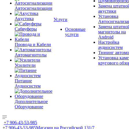
Шумовиброизо
Замена штатно
Автосигнализации
акустики
Установка
Акустика
Услуги
Автосигнализа
Замена штатно
Сабвуферы
Основные
магнитолы на
услуги
Android
Настройка
Провода и Кабели
аудиосистем
Тюнинг автомо
Автомагнитолы
Установка каме
кругового обзо
Усилители
Питание
Аудиосистем
Дополнительное
Оборудование
+7 906-43-53-985
+7 906-43-53-985
Магазин на Российской 131/7