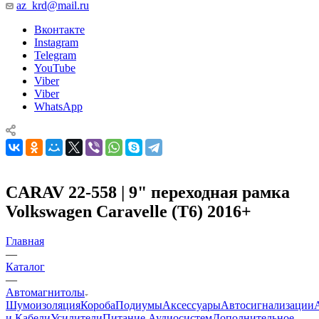
az_krd@mail.ru
Вконтакте
Instagram
Telegram
YouTube
Viber
Viber
WhatsApp
CARAV 22-558 | 9" переходная рамка
Volkswagen Caravelle (T6) 2016+
Главная
—
Каталог
—
Автомагнитолы
Шумоизоляция
Короба
Подиумы
Аксессуары
Автосигнализации
и Кабели
Усилители
Питание Аудиосистем
Дополнительное