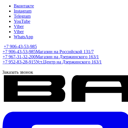
Вконтакте
Instagram
Telegram
YouTube
Viber
Viber
WhatsApp
+7 906-43-53-985
+7 906-43-53-985
Магазин на Российской 131/7
+7 967-31-32-200
Магазин на Дзержинского 163/1
+7 952-83-28-915
Уст.Центр на Дзержинского 163/1
Заказать звонок