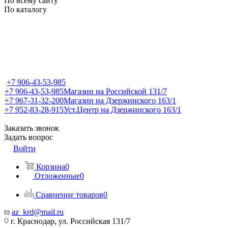
По всему сайту
По каталогу
+7 906-43-53-985
+7 906-43-53-985
Магазин на Российской 131/7
+7 967-31-32-200
Магазин на Дзержинского 163/1
+7 952-83-28-915
Уст.Центр на Дзержинского 163/1
Заказать звонок
Задать вопрос
Войти
Корзина
0
Отложенные
0
Сравнение товаров
0
az_krd@mail.ru
г. Краснодар, ул. Российская 131/7