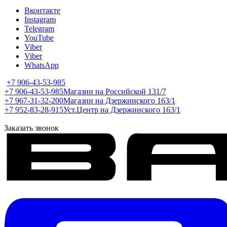
Вконтакте
Instagram
Telegram
YouTube
Viber
Viber
WhatsApp
+7 906-43-53-985
+7 906-43-53-985
Магазин на Российской 131/7
+7 967-31-32-200
Магазин на Дзержинского 163/1
+7 952-83-28-915
Уст.Центр на Дзержинского 163/1
Заказать звонок