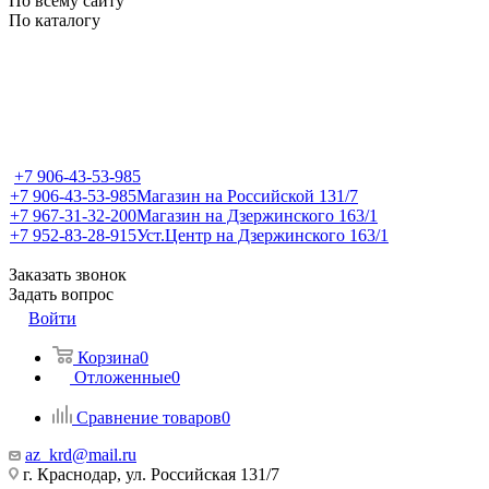
По всему сайту
По каталогу
+7 906-43-53-985
+7 906-43-53-985
Магазин на Российской 131/7
+7 967-31-32-200
Магазин на Дзержинского 163/1
+7 952-83-28-915
Уст.Центр на Дзержинского 163/1
Заказать звонок
Задать вопрос
Войти
Корзина
0
Отложенные
0
Сравнение товаров
0
az_krd@mail.ru
г. Краснодар, ул. Российская 131/7