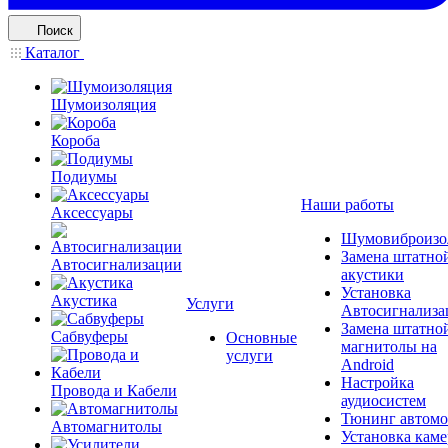
Поиск
Каталог
Шумоизоляция
Короба
Подиумы
Наши работы
Аксессуары
Шумовиброизо
Замена штатно
Автосигнализации
акустики
Установка
Акустика
Услуги
Автосигнализа
Замена штатно
Сабвуферы
Основные
магнитолы на
услуги
Android
Настройка
Провода и Кабели
аудиосистем
Тюнинг автомо
Автомагнитолы
Установка каме