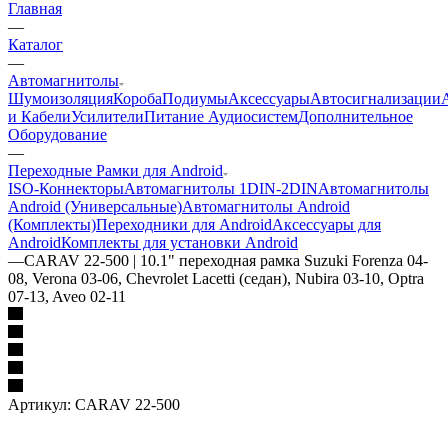
Главная
—
Каталог
—
Автомагнитолы
Шумоизоляция
Короба
Подиумы
Аксессуары
Автосигнализации
и Кабели
Усилители
Питание Аудиосистем
Дополнительное
Оборудование
—
Переходные Рамки для Android
ISO-Коннекторы
Автомагнитолы 1DIN-2DIN
Автомагнитолы
Android (Универсальные)
Автомагнитолы Android
(Комплекты)
Переходники для Android
Аксессуары для
Android
Комплекты для установки Android
—
CARAV 22-500 | 10.1" переходная рамка Suzuki Forenza 04-
08, Verona 03-06, Chevrolet Lacetti (седан), Nubira 03-10, Optra
07-13, Aveo 02-11
Артикул:
CARAV 22-500