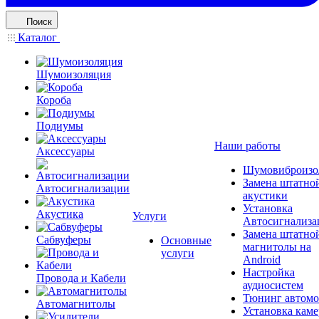
Поиск
Каталог
Шумоизоляция
Короба
Подиумы
Наши работы
Аксессуары
Шумовиброизо
Замена штатно
Автосигнализации
акустики
Установка
Акустика
Услуги
Автосигнализа
Замена штатно
Сабвуферы
Основные
магнитолы на
услуги
Android
Настройка
Провода и Кабели
аудиосистем
Тюнинг автомо
Автомагнитолы
Установка каме