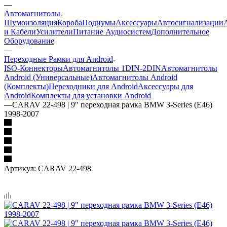
—
Автомагнитолы
Шумоизоляция
Короба
Подиумы
Аксессуары
Автосигнализации
и Кабели
Усилители
Питание Аудиосистем
Дополнительное
Оборудование
—
Переходные Рамки для Android
ISO-Коннекторы
Автомагнитолы 1DIN-2DIN
Автомагнитолы
Android (Универсальные)
Автомагнитолы Android
(Комплекты)
Переходники для Android
Аксессуары для
Android
Комплекты для установки Android
—
CARAV 22-498 | 9" переходная рамка BMW 3-Series (E46)
1998-2007
Артикул:
CARAV 22-498