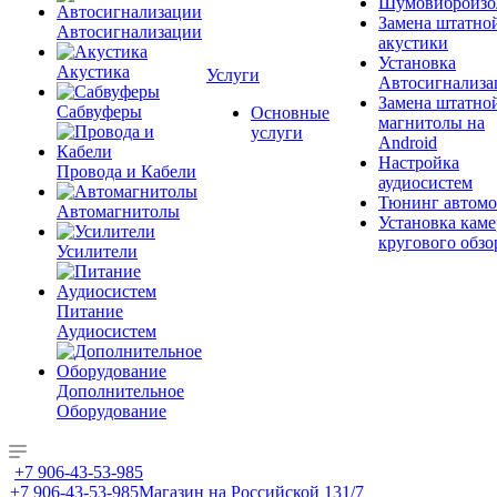
Шумовиброизо
Замена штатно
Автосигнализации
акустики
Установка
Акустика
Услуги
Автосигнализа
Замена штатно
Сабвуферы
Основные
магнитолы на
услуги
Android
Настройка
Провода и Кабели
аудиосистем
Тюнинг автомо
Автомагнитолы
Установка каме
кругового обзо
Усилители
Питание
Аудиосистем
Дополнительное
Оборудование
+7 906-43-53-985
+7 906-43-53-985
Магазин на Российской 131/7