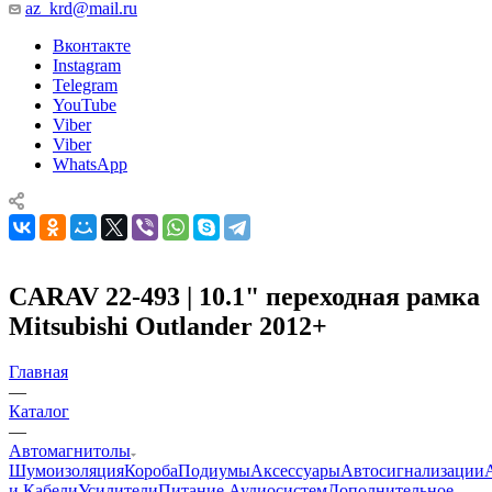
az_krd@mail.ru
Вконтакте
Instagram
Telegram
YouTube
Viber
Viber
WhatsApp
CARAV 22-493 | 10.1" переходная рамка
Mitsubishi Outlander 2012+
Главная
—
Каталог
—
Автомагнитолы
Шумоизоляция
Короба
Подиумы
Аксессуары
Автосигнализации
и Кабели
Усилители
Питание Аудиосистем
Дополнительное