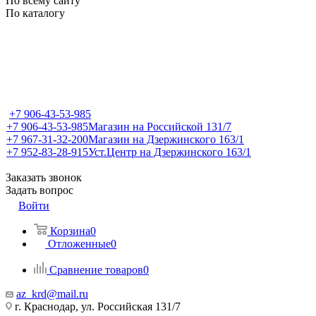
По всему сайту
По каталогу
+7 906-43-53-985
+7 906-43-53-985
Магазин на Российской 131/7
+7 967-31-32-200
Магазин на Дзержинского 163/1
+7 952-83-28-915
Уст.Центр на Дзержинского 163/1
Заказать звонок
Задать вопрос
Войти
Корзина
0
Отложенные
0
Сравнение товаров
0
az_krd@mail.ru
г. Краснодар, ул. Российская 131/7