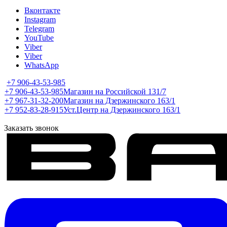
Вконтакте
Instagram
Telegram
YouTube
Viber
Viber
WhatsApp
+7 906-43-53-985
+7 906-43-53-985
Магазин на Российской 131/7
+7 967-31-32-200
Магазин на Дзержинского 163/1
+7 952-83-28-915
Уст.Центр на Дзержинского 163/1
Заказать звонок