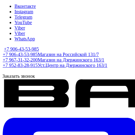
Вконтакте
Instagram
Telegram
YouTube
Viber
Viber
WhatsApp
+7 906-43-53-985
+7 906-43-53-985
Магазин на Российской 131/7
+7 967-31-32-200
Магазин на Дзержинского 163/1
+7 952-83-28-915
Уст.Центр на Дзержинского 163/1
Заказать звонок