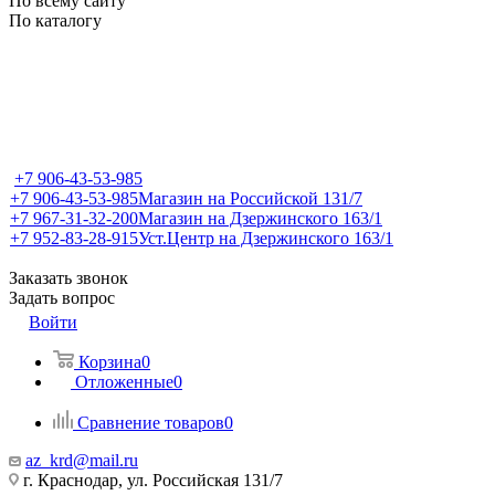
По всему сайту
По каталогу
+7 906-43-53-985
+7 906-43-53-985
Магазин на Российской 131/7
+7 967-31-32-200
Магазин на Дзержинского 163/1
+7 952-83-28-915
Уст.Центр на Дзержинского 163/1
Заказать звонок
Задать вопрос
Войти
Корзина
0
Отложенные
0
Сравнение товаров
0
az_krd@mail.ru
г. Краснодар, ул. Российская 131/7