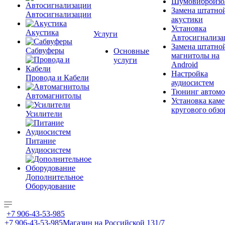
Шумовиброизо
Замена штатно
Автосигнализации
акустики
Установка
Акустика
Услуги
Автосигнализа
Замена штатно
Сабвуферы
Основные
магнитолы на
услуги
Android
Настройка
Провода и Кабели
аудиосистем
Тюнинг автомо
Автомагнитолы
Установка каме
кругового обзо
Усилители
Питание
Аудиосистем
Дополнительное
Оборудование
+7 906-43-53-985
+7 906-43-53-985
Магазин на Российской 131/7