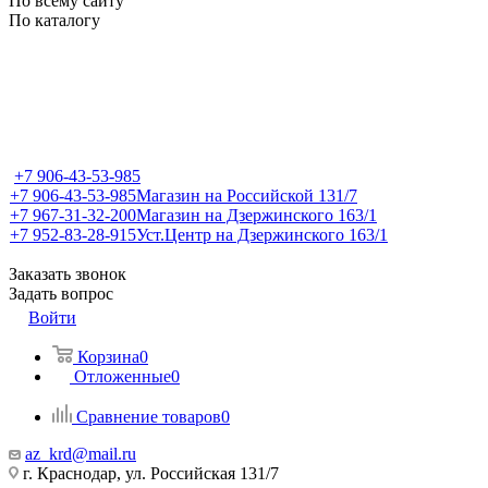
По всему сайту
По каталогу
+7 906-43-53-985
+7 906-43-53-985
Магазин на Российской 131/7
+7 967-31-32-200
Магазин на Дзержинского 163/1
+7 952-83-28-915
Уст.Центр на Дзержинского 163/1
Заказать звонок
Задать вопрос
Войти
Корзина
0
Отложенные
0
Сравнение товаров
0
az_krd@mail.ru
г. Краснодар, ул. Российская 131/7