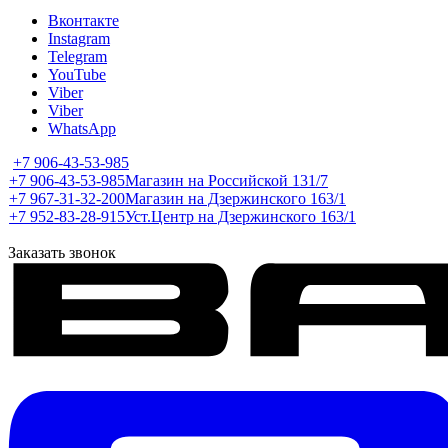
Вконтакте
Instagram
Telegram
YouTube
Viber
Viber
WhatsApp
+7 906-43-53-985
+7 906-43-53-985
Магазин на Российской 131/7
+7 967-31-32-200
Магазин на Дзержинского 163/1
+7 952-83-28-915
Уст.Центр на Дзержинского 163/1
Заказать звонок