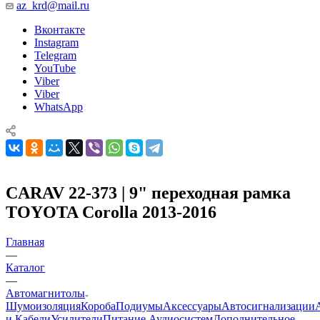
az_krd@mail.ru
Вконтакте
Instagram
Telegram
YouTube
Viber
Viber
WhatsApp
CARAV 22-373 | 9" переходная рамка
TOYOTA Corolla 2013-2016
Главная
—
Каталог
—
Автомагнитолы
Шумоизоляция
Короба
Подиумы
Аксессуары
Автосигнализации
и Кабели
Усилители
Питание Аудиосистем
Дополнительное