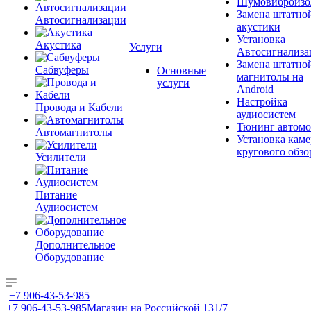
Шумовиброизо
Замена штатно
Автосигнализации
акустики
Установка
Акустика
Услуги
Автосигнализа
Замена штатно
Сабвуферы
Основные
магнитолы на
услуги
Android
Настройка
Провода и Кабели
аудиосистем
Тюнинг автомо
Автомагнитолы
Установка каме
кругового обзо
Усилители
Питание
Аудиосистем
Дополнительное
Оборудование
+7 906-43-53-985
+7 906-43-53-985
Магазин на Российской 131/7