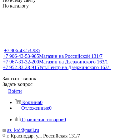
По всему сайту
По каталогу
+7 906-43-53-985
+7 906-43-53-985
Магазин на Российской 131/7
+7 967-31-32-200
Магазин на Дзержинского 163/1
+7 952-83-28-915
Уст.Центр на Дзержинского 163/1
Заказать звонок
Задать вопрос
Войти
Корзина
0
Отложенные
0
Сравнение товаров
0
az_krd@mail.ru
г. Краснодар, ул. Российская 131/7