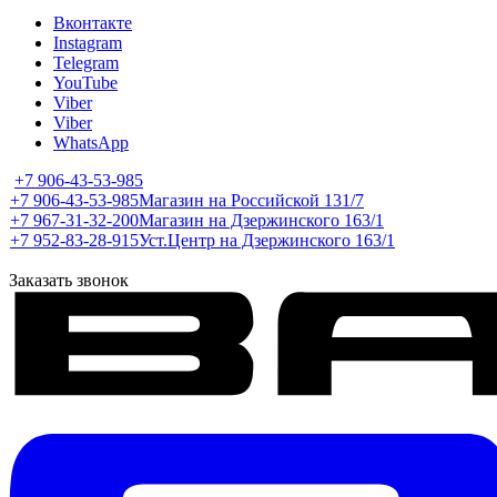
Вконтакте
Instagram
Telegram
YouTube
Viber
Viber
WhatsApp
+7 906-43-53-985
+7 906-43-53-985
Магазин на Российской 131/7
+7 967-31-32-200
Магазин на Дзержинского 163/1
+7 952-83-28-915
Уст.Центр на Дзержинского 163/1
Заказать звонок