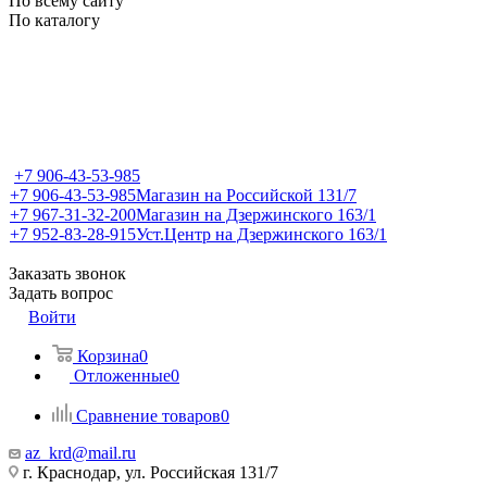
По всему сайту
По каталогу
+7 906-43-53-985
+7 906-43-53-985
Магазин на Российской 131/7
+7 967-31-32-200
Магазин на Дзержинского 163/1
+7 952-83-28-915
Уст.Центр на Дзержинского 163/1
Заказать звонок
Задать вопрос
Войти
Корзина
0
Отложенные
0
Сравнение товаров
0
az_krd@mail.ru
г. Краснодар, ул. Российская 131/7