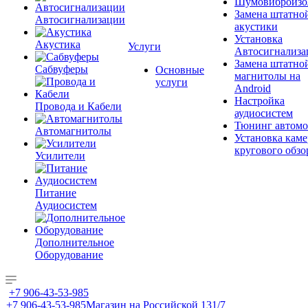
Шумовиброизо
Замена штатно
Автосигнализации
акустики
Установка
Акустика
Услуги
Автосигнализа
Замена штатно
Сабвуферы
Основные
магнитолы на
услуги
Android
Настройка
Провода и Кабели
аудиосистем
Тюнинг автомо
Автомагнитолы
Установка каме
кругового обзо
Усилители
Питание
Аудиосистем
Дополнительное
Оборудование
+7 906-43-53-985
+7 906-43-53-985
Магазин на Российской 131/7