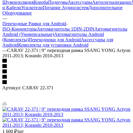
Шумоизоляция
Короба
Подиумы
Аксессуары
Автосигнализации
и Кабели
Усилители
Питание Аудиосистем
Дополнительное
Оборудование
—
Переходные Рамки для Android
ISO-Коннекторы
Автомагнитолы 1DIN-2DIN
Автомагнитолы
Android (Универсальные)
Автомагнитолы Android
(Комплекты)
Переходники для Android
Аксессуары для
Android
Комплекты для установки Android
—
CARAV 22-371 | 9" переходная рамка SSANG YONG Actyon
2011-2013; Korando 2010-2013
Артикул:
CARAV 22-371
1 600
₽
/шт