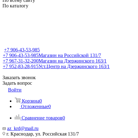
По всему сайту
По каталогу
+7 906-43-53-985
+7 906-43-53-985
Магазин на Российской 131/7
+7 967-31-32-200
Магазин на Дзержинского 163/1
+7 952-83-28-915
Уст.Центр на Дзержинского 163/1
Заказать звонок
Задать вопрос
Войти
Корзина
0
Отложенные
0
Сравнение товаров
0
az_krd@mail.ru
г. Краснодар, ул. Российская 131/7