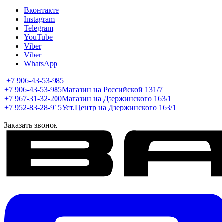
Вконтакте
Instagram
Telegram
YouTube
Viber
Viber
WhatsApp
+7 906-43-53-985
+7 906-43-53-985
Магазин на Российской 131/7
+7 967-31-32-200
Магазин на Дзержинского 163/1
+7 952-83-28-915
Уст.Центр на Дзержинского 163/1
Заказать звонок