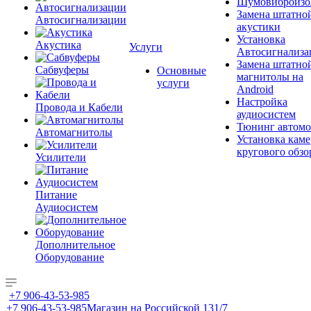
Шумовиброизо
Замена штатно
Автосигнализации
акустики
Установка
Акустика
Услуги
Автосигнализа
Замена штатно
Сабвуферы
Основные
магнитолы на
услуги
Android
Настройка
Провода и Кабели
аудиосистем
Тюнинг автомо
Автомагнитолы
Установка каме
кругового обзо
Усилители
Питание
Аудиосистем
Дополнительное
Оборудование
+7 906-43-53-985
+7 906-43-53-985
Магазин на Российской 131/7