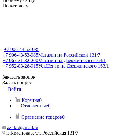
По всему сайту
По каталогу
+7 906-43-53-985
+7 906-43-53-985
Магазин на Российской 131/7
+7 967-31-32-200
Магазин на Дзержинского 163/1
+7 952-83-28-915
Уст.Центр на Дзержинского 163/1
Заказать звонок
Задать вопрос
Войти
Корзина
0
Отложенные
0
Сравнение товаров
0
az_krd@mail.ru
г. Краснодар, ул. Российская 131/7