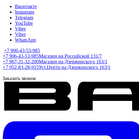
Вконтакте
Instagram
Telegram
YouTube
Viber
Viber
WhatsApp
+7 906-43-53-985
+7 906-43-53-985
Магазин на Российской 131/7
+7 967-31-32-200
Магазин на Дзержинского 163/1
+7 952-83-28-915
Уст.Центр на Дзержинского 163/1
Заказать звонок