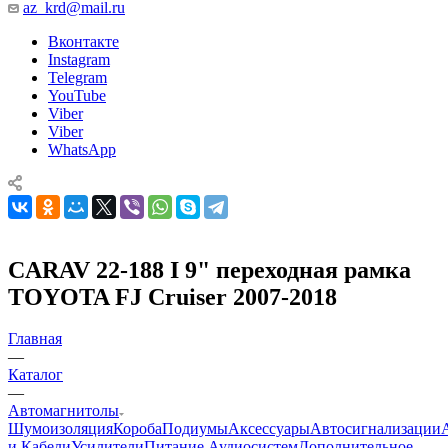
az_krd@mail.ru
Вконтакте
Instagram
Telegram
YouTube
Viber
Viber
WhatsApp
CARAV 22-188 I 9" переходная рамка
TOYOTA FJ Cruiser 2007-2018
Главная
—
Каталог
—
Автомагнитолы
Шумоизоляция
Короба
Подиумы
Аксессуары
Автосигнализации
и Кабели
Усилители
Питание Аудиосистем
Дополнительное