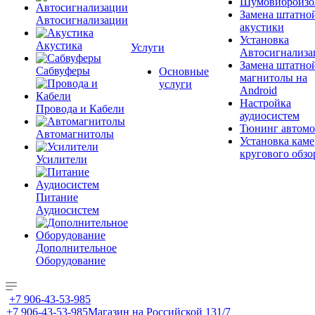
Шумовиброизо
Замена штатно
Автосигнализации
акустики
Установка
Акустика
Услуги
Автосигнализа
Замена штатно
Сабвуферы
Основные
магнитолы на
услуги
Android
Настройка
Провода и Кабели
аудиосистем
Тюнинг автомо
Автомагнитолы
Установка каме
кругового обзо
Усилители
Питание
Аудиосистем
Дополнительное
Оборудование
+7 906-43-53-985
+7 906-43-53-985
Магазин на Российской 131/7