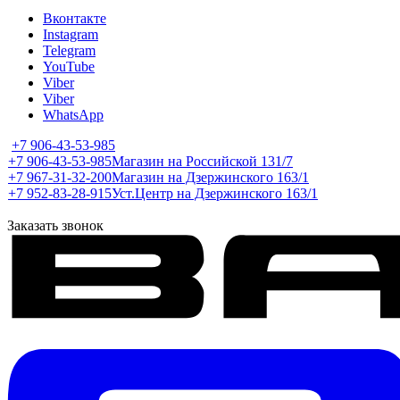
Вконтакте
Instagram
Telegram
YouTube
Viber
Viber
WhatsApp
+7 906-43-53-985
+7 906-43-53-985
Магазин на Российской 131/7
+7 967-31-32-200
Магазин на Дзержинского 163/1
+7 952-83-28-915
Уст.Центр на Дзержинского 163/1
Заказать звонок