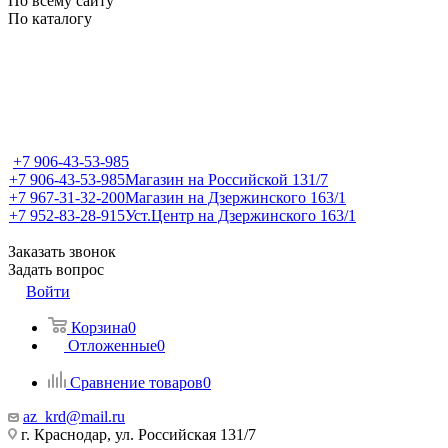
По всему сайту
По каталогу
+7 906-43-53-985
+7 906-43-53-985
Магазин на Российской 131/7
+7 967-31-32-200
Магазин на Дзержинского 163/1
+7 952-83-28-915
Уст.Центр на Дзержинского 163/1
Заказать звонок
Задать вопрос
Войти
Корзина
0
Отложенные
0
Сравнение товаров
0
az_krd@mail.ru
г. Краснодар, ул. Российская 131/7