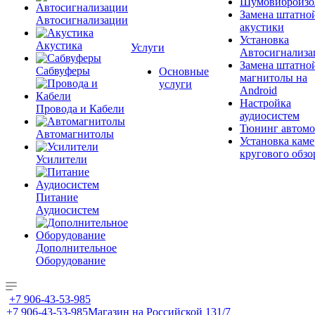
Шумовиброизо
Замена штатно
Автосигнализации
акустики
Установка
Акустика
Услуги
Автосигнализа
Замена штатно
Сабвуферы
Основные
магнитолы на
услуги
Android
Настройка
Провода и Кабели
аудиосистем
Тюнинг автомо
Автомагнитолы
Установка каме
кругового обзо
Усилители
Питание
Аудиосистем
Дополнительное
Оборудование
+7 906-43-53-985
+7 906-43-53-985
Магазин на Российской 131/7