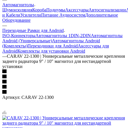
Автомагнитолы
Шумоизоляция
Короба
Подиумы
Аксессуары
Автосигнализации
и Кабели
Усилители
Питание Аудиосистем
Дополнительное
Оборудование
—
Переходные Рамки для Android
ISO-Коннекторы
Автомагнитолы 1DIN-2DIN
Автомагнитолы
Android (Универсальные)
Автомагнитолы Android
(Комплекты)
Переходники для Android
Аксессуары для
Android
Комплекты для установки Android
—
CARAV 22-1300 | Универсальные металлические крепления
заднего радиатора 9" / 10" магнитол для нестандартной
установки
Артикул:
CARAV 22-1300