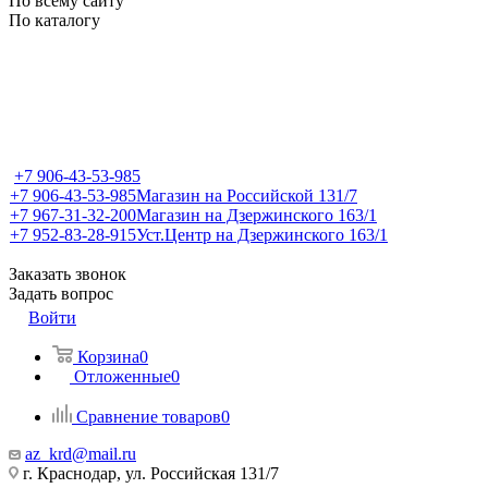
По всему сайту
По каталогу
+7 906-43-53-985
+7 906-43-53-985
Магазин на Российской 131/7
+7 967-31-32-200
Магазин на Дзержинского 163/1
+7 952-83-28-915
Уст.Центр на Дзержинского 163/1
Заказать звонок
Задать вопрос
Войти
Корзина
0
Отложенные
0
Сравнение товаров
0
az_krd@mail.ru
г. Краснодар, ул. Российская 131/7