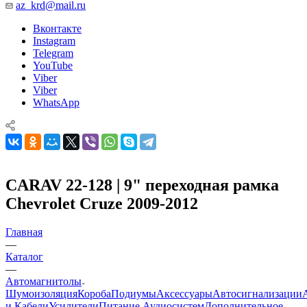
az_krd@mail.ru
Вконтакте
Instagram
Telegram
YouTube
Viber
Viber
WhatsApp
CARAV 22-128 | 9" переходная рамка
Chevrolet Cruze 2009-2012
Главная
—
Каталог
—
Автомагнитолы
Шумоизоляция
Короба
Подиумы
Аксессуары
Автосигнализации
и Кабели
Усилители
Питание Аудиосистем
Дополнительное