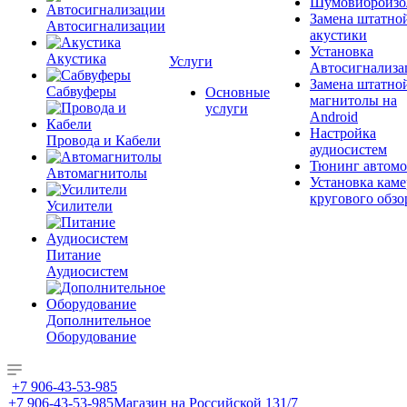
Шумовиброизо
Замена штатно
Автосигнализации
акустики
Установка
Акустика
Услуги
Автосигнализа
Замена штатно
Сабвуферы
Основные
магнитолы на
услуги
Android
Настройка
Провода и Кабели
аудиосистем
Тюнинг автомо
Автомагнитолы
Установка каме
кругового обзо
Усилители
Питание
Аудиосистем
Дополнительное
Оборудование
+7 906-43-53-985
+7 906-43-53-985
Магазин на Российской 131/7