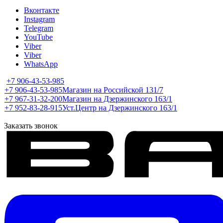
Вконтакте
Instagram
Telegram
YouTube
Viber
Viber
WhatsApp
+7 906-43-53-985
+7 906-43-53-985
Магазин на Российской 131/7
+7 967-31-32-200
Магазин на Дзержинского 163/1
+7 952-83-28-915
Уст.Центр на Дзержинского 163/1
Заказать звонок