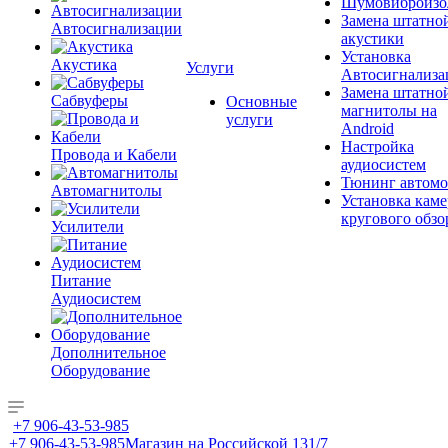
Шумовиброизо
Замена штатно
Автосигнализации
акустики
Установка
Акустика
Услуги
Автосигнализа
Замена штатно
Сабвуферы
Основные
магнитолы на
услуги
Android
Настройка
Провода и Кабели
аудиосистем
Тюнинг автомо
Автомагнитолы
Установка каме
кругового обзо
Усилители
Питание
Аудиосистем
Дополнительное
Оборудование
+7 906-43-53-985
+7 906-43-53-985
Магазин на Российской 131/7