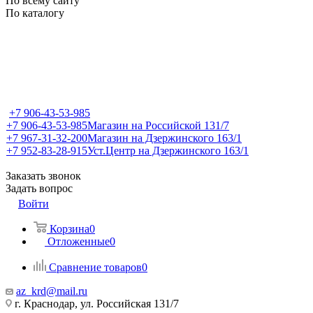
По всему сайту
По каталогу
+7 906-43-53-985
+7 906-43-53-985
Магазин на Российской 131/7
+7 967-31-32-200
Магазин на Дзержинского 163/1
+7 952-83-28-915
Уст.Центр на Дзержинского 163/1
Заказать звонок
Задать вопрос
Войти
Корзина
0
Отложенные
0
Сравнение товаров
0
az_krd@mail.ru
г. Краснодар, ул. Российская 131/7