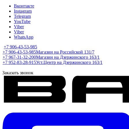
Вконтакте
Instagram
Telegram
YouTube
Viber
Viber
WhatsApp
+7 906-43-53-985
+7 906-43-53-985
Магазин на Российской 131/7
+7 967-31-32-200
Магазин на Дзержинского 163/1
+7 952-83-28-915
Уст.Центр на Дзержинского 163/1
Заказать звонок