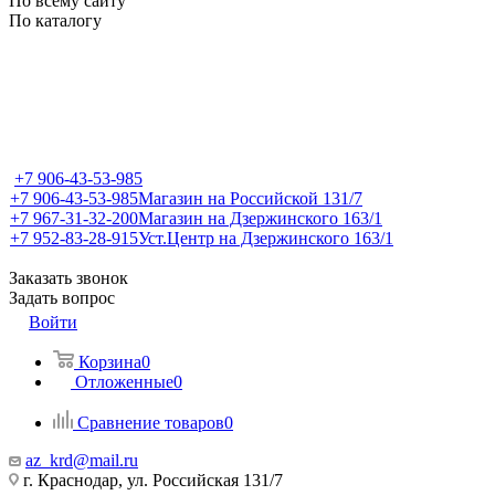
По всему сайту
По каталогу
+7 906-43-53-985
+7 906-43-53-985
Магазин на Российской 131/7
+7 967-31-32-200
Магазин на Дзержинского 163/1
+7 952-83-28-915
Уст.Центр на Дзержинского 163/1
Заказать звонок
Задать вопрос
Войти
Корзина
0
Отложенные
0
Сравнение товаров
0
az_krd@mail.ru
г. Краснодар, ул. Российская 131/7