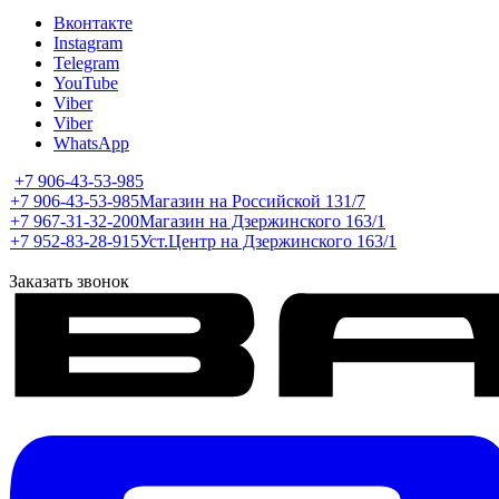
Вконтакте
Instagram
Telegram
YouTube
Viber
Viber
WhatsApp
+7 906-43-53-985
+7 906-43-53-985
Магазин на Российской 131/7
+7 967-31-32-200
Магазин на Дзержинского 163/1
+7 952-83-28-915
Уст.Центр на Дзержинского 163/1
Заказать звонок