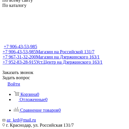
По всему сайту
По каталогу
+7 906-43-53-985
+7 906-43-53-985
Магазин на Российской 131/7
+7 967-31-32-200
Магазин на Дзержинского 163/1
+7 952-83-28-915
Уст.Центр на Дзержинского 163/1
Заказать звонок
Задать вопрос
Войти
Корзина
0
Отложенные
0
Сравнение товаров
0
az_krd@mail.ru
г. Краснодар, ул. Российская 131/7