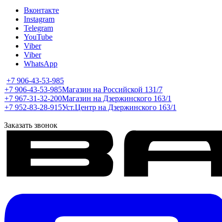
Вконтакте
Instagram
Telegram
YouTube
Viber
Viber
WhatsApp
+7 906-43-53-985
+7 906-43-53-985
Магазин на Российской 131/7
+7 967-31-32-200
Магазин на Дзержинского 163/1
+7 952-83-28-915
Уст.Центр на Дзержинского 163/1
Заказать звонок