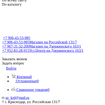
По всему сайту
По каталогу
+7 906-43-53-985
+7 906-43-53-985
Магазин на Российской 131/7
+7 967-31-32-200
Магазин на Дзержинского 163/1
+7 952-83-28-915
Уст.Центр на Дзержинского 163/1
Заказать звонок
Задать вопрос
Войти
Корзина
0
Отложенные
0
Сравнение товаров
0
az_krd@mail.ru
г. Краснодар, ул. Российская 131/7