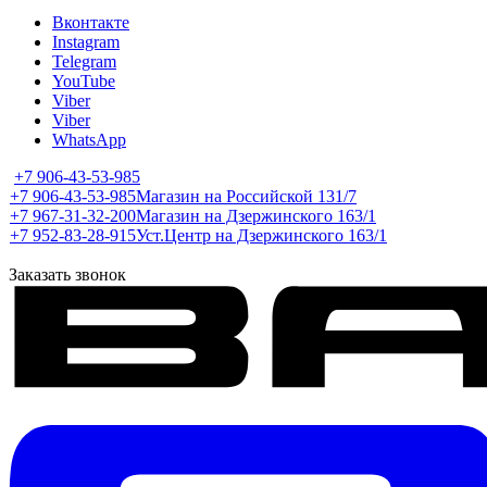
Вконтакте
Instagram
Telegram
YouTube
Viber
Viber
WhatsApp
+7 906-43-53-985
+7 906-43-53-985
Магазин на Российской 131/7
+7 967-31-32-200
Магазин на Дзержинского 163/1
+7 952-83-28-915
Уст.Центр на Дзержинского 163/1
Заказать звонок