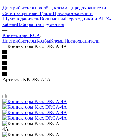
—
Дистрибьютеры, колбы, клеммы,предохранители.
Сетки защитные. Грили
Преобразователи и
Шумоподавители
Вольтметры
Переходники и AUX-
кабели
Наборы инструментов
—
Коннекторы RCA
Дистрибьютеры
Колбы
Клемы
Предохранители
—
Коннекторы Kicx DRCA-4A
Артикул:
KKDRCA4A