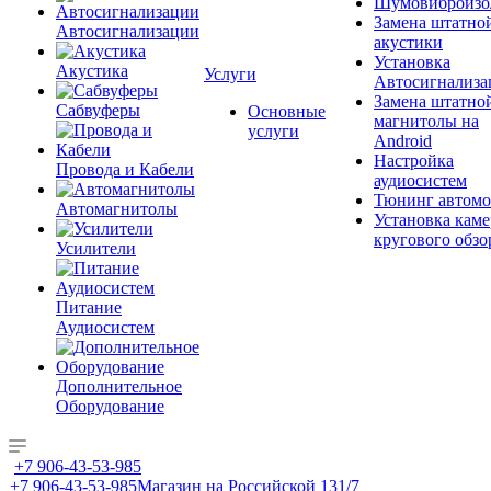
Шумовиброизо
Замена штатно
Автосигнализации
акустики
Установка
Акустика
Услуги
Автосигнализа
Замена штатно
Сабвуферы
Основные
магнитолы на
услуги
Android
Настройка
Провода и Кабели
аудиосистем
Тюнинг автомо
Автомагнитолы
Установка каме
кругового обзо
Усилители
Питание
Аудиосистем
Дополнительное
Оборудование
+7 906-43-53-985
+7 906-43-53-985
Магазин на Российской 131/7