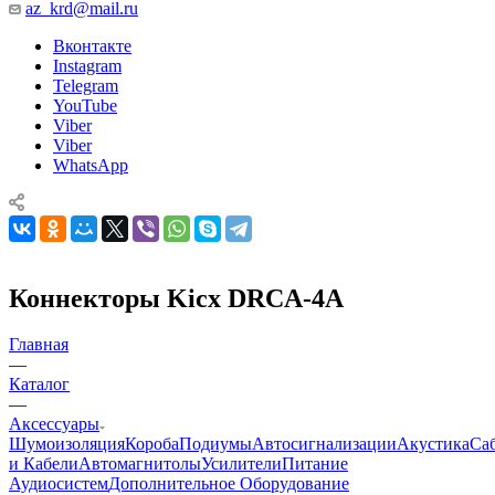
az_krd@mail.ru
Вконтакте
Instagram
Telegram
YouTube
Viber
Viber
WhatsApp
Коннекторы Kicx DRCA-4A
Главная
—
Каталог
—
Аксессуары
Шумоизоляция
Короба
Подиумы
Автосигнализации
Акустика
Са
и Кабели
Автомагнитолы
Усилители
Питание
Аудиосистем
Дополнительное Оборудование