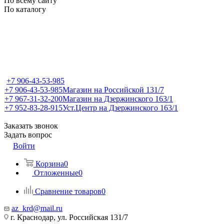
По всему сайту
По каталогу
+7 906-43-53-985
+7 906-43-53-985
Магазин на Российской 131/7
+7 967-31-32-200
Магазин на Дзержинского 163/1
+7 952-83-28-915
Уст.Центр на Дзержинского 163/1
Заказать звонок
Задать вопрос
Войти
Корзина
0
Отложенные
0
Сравнение товаров
0
az_krd@mail.ru
г. Краснодар, ул. Российская 131/7