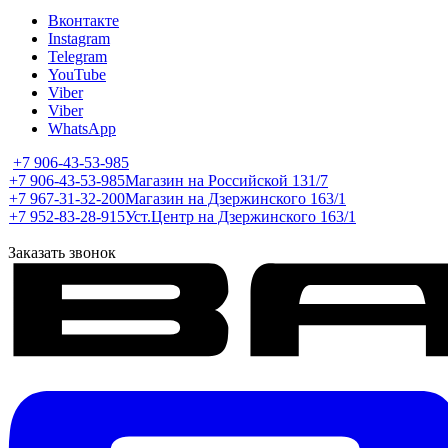
Вконтакте
Instagram
Telegram
YouTube
Viber
Viber
WhatsApp
+7 906-43-53-985
+7 906-43-53-985
Магазин на Российской 131/7
+7 967-31-32-200
Магазин на Дзержинского 163/1
+7 952-83-28-915
Уст.Центр на Дзержинского 163/1
Заказать звонок