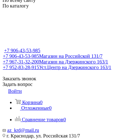
По всему сайту
По каталогу
+7 906-43-53-985
+7 906-43-53-985
Магазин на Российской 131/7
+7 967-31-32-200
Магазин на Дзержинского 163/1
+7 952-83-28-915
Уст.Центр на Дзержинского 163/1
Заказать звонок
Задать вопрос
Войти
Корзина
0
Отложенные
0
Сравнение товаров
0
az_krd@mail.ru
г. Краснодар, ул. Российская 131/7