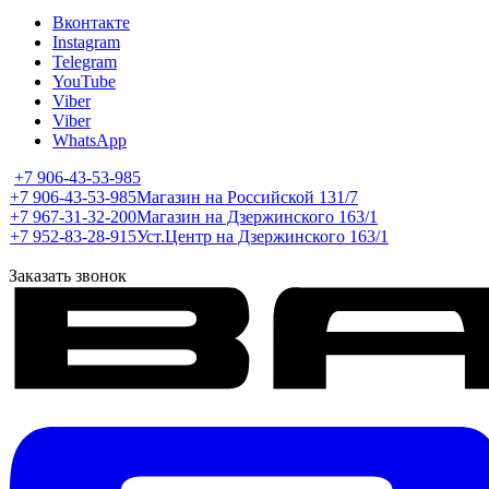
Вконтакте
Instagram
Telegram
YouTube
Viber
Viber
WhatsApp
+7 906-43-53-985
+7 906-43-53-985
Магазин на Российской 131/7
+7 967-31-32-200
Магазин на Дзержинского 163/1
+7 952-83-28-915
Уст.Центр на Дзержинского 163/1
Заказать звонок