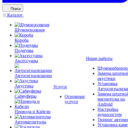
Поиск
Каталог
Шумоизоляция
Короба
Подиумы
Наши работы
Аксессуары
Шумовиброизо
Замена штатно
Автосигнализации
акустики
Установка
Акустика
Услуги
Автосигнализа
Замена штатно
Сабвуферы
Основные
магнитолы на
услуги
Android
Настройка
Провода и Кабели
аудиосистем
Тюнинг автомо
Автомагнитолы
Установка каме