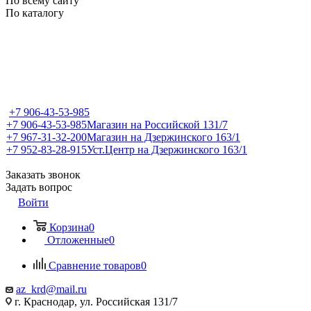
По всему сайту
По каталогу
+7 906-43-53-985
+7 906-43-53-985
Магазин на Российской 131/7
+7 967-31-32-200
Магазин на Дзержинского 163/1
+7 952-83-28-915
Уст.Центр на Дзержинского 163/1
Заказать звонок
Задать вопрос
Войти
Корзина
0
Отложенные
0
Сравнение товаров
0
az_krd@mail.ru
г. Краснодар, ул. Российская 131/7