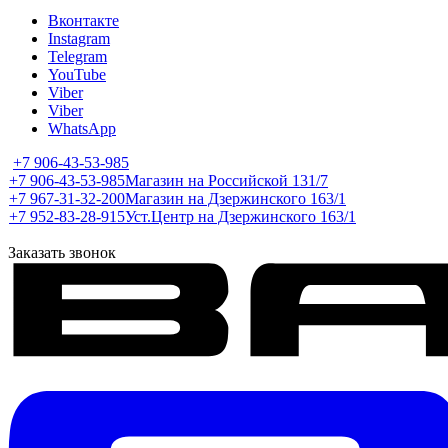
Вконтакте
Instagram
Telegram
YouTube
Viber
Viber
WhatsApp
+7 906-43-53-985
+7 906-43-53-985
Магазин на Российской 131/7
+7 967-31-32-200
Магазин на Дзержинского 163/1
+7 952-83-28-915
Уст.Центр на Дзержинского 163/1
Заказать звонок