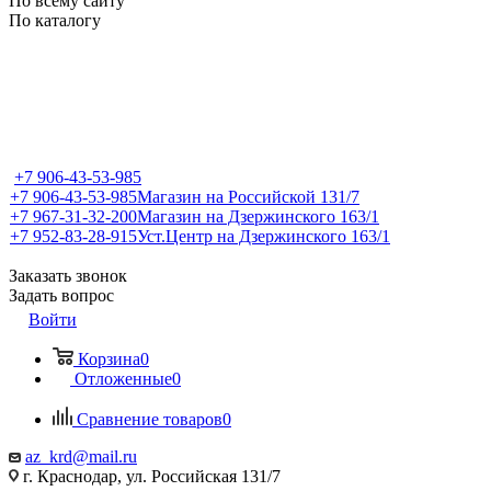
По всему сайту
По каталогу
+7 906-43-53-985
+7 906-43-53-985
Магазин на Российской 131/7
+7 967-31-32-200
Магазин на Дзержинского 163/1
+7 952-83-28-915
Уст.Центр на Дзержинского 163/1
Заказать звонок
Задать вопрос
Войти
Корзина
0
Отложенные
0
Сравнение товаров
0
az_krd@mail.ru
г. Краснодар, ул. Российская 131/7