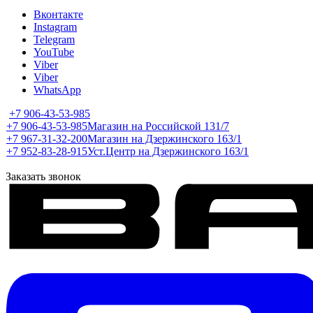
Вконтакте
Instagram
Telegram
YouTube
Viber
Viber
WhatsApp
+7 906-43-53-985
+7 906-43-53-985
Магазин на Российской 131/7
+7 967-31-32-200
Магазин на Дзержинского 163/1
+7 952-83-28-915
Уст.Центр на Дзержинского 163/1
Заказать звонок