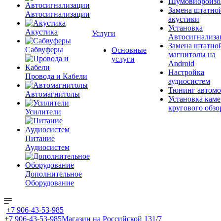
Шумовиброизо
Замена штатно
Автосигнализации
акустики
Установка
Акустика
Услуги
Автосигнализа
Замена штатно
Сабвуферы
Основные
магнитолы на
услуги
Android
Настройка
Провода и Кабели
аудиосистем
Тюнинг автомо
Автомагнитолы
Установка каме
кругового обзо
Усилители
Питание
Аудиосистем
Дополнительное
Оборудование
+7 906-43-53-985
+7 906-43-53-985
Магазин на Российской 131/7