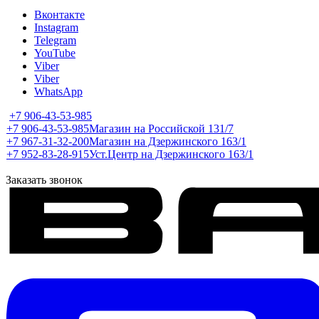
Вконтакте
Instagram
Telegram
YouTube
Viber
Viber
WhatsApp
+7 906-43-53-985
+7 906-43-53-985
Магазин на Российской 131/7
+7 967-31-32-200
Магазин на Дзержинского 163/1
+7 952-83-28-915
Уст.Центр на Дзержинского 163/1
Заказать звонок