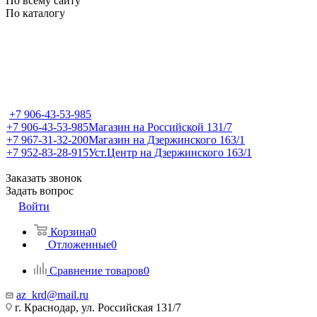
По всему сайту
По каталогу
+7 906-43-53-985
+7 906-43-53-985
Магазин на Российской 131/7
+7 967-31-32-200
Магазин на Дзержинского 163/1
+7 952-83-28-915
Уст.Центр на Дзержинского 163/1
Заказать звонок
Задать вопрос
Войти
Корзина
0
Отложенные
0
Сравнение товаров
0
az_krd@mail.ru
г. Краснодар, ул. Российская 131/7