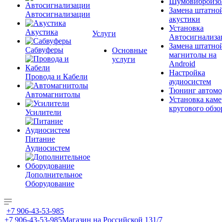
Шумовиброизо
Замена штатно
Автосигнализации
акустики
Установка
Акустика
Услуги
Автосигнализа
Замена штатно
Сабвуферы
Основные
магнитолы на
услуги
Android
Настройка
Провода и Кабели
аудиосистем
Тюнинг автомо
Автомагнитолы
Установка каме
кругового обзо
Усилители
Питание
Аудиосистем
Дополнительное
Оборудование
+7 906-43-53-985
+7 906-43-53-985
Магазин на Российской 131/7