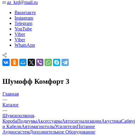
az_krd@mail.ru
Вконтакте
Instagram
Telegram
YouTube
Viber
Viber
WhatsApp
Шумофф Комфорт 3
Главная
—
Каталог
—
Шумоизоляция
Короба
Подиумы
Аксессуары
Автосигнализации
Акустика
Сабву
и Кабели
Автомагнитолы
Усилители
Питание
Аудиосистем
Дополнительное Оборудование