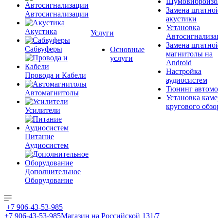
Шумовиброизо
Замена штатно
Автосигнализации
акустики
Установка
Акустика
Услуги
Автосигнализа
Замена штатно
Сабвуферы
Основные
магнитолы на
услуги
Android
Настройка
Провода и Кабели
аудиосистем
Тюнинг автомо
Автомагнитолы
Установка каме
кругового обзо
Усилители
Питание
Аудиосистем
Дополнительное
Оборудование
+7 906-43-53-985
+7 906-43-53-985
Магазин на Российской 131/7