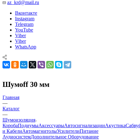
az_krd@mail.ru
Вконтакте
Instagram
Telegram
YouTube
Viber
Viber
WhatsApp
Шумоff 30 мм
Главная
—
Каталог
—
Шумоизоляция
Короба
Подиумы
Аксессуары
Автосигнализации
Акустика
Сабву
и Кабели
Автомагнитолы
Усилители
Питание
Аудиосистем
Дополнительное Оборудование