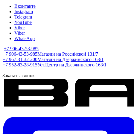
Вконтакте
Instagram
Telegram
YouTube
Viber
Viber
WhatsApp
+7 906-43-53-985
+7 906-43-53-985
Магазин на Российской 131/7
+7 967-31-32-200
Магазин на Дзержинского 163/1
+7 952-83-28-915
Уст.Центр на Дзержинского 163/1
Заказать звонок