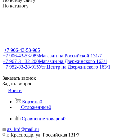
По всему сайту
По каталогу
+7 906-43-53-985
+7 906-43-53-985
Магазин на Российской 131/7
+7 967-31-32-200
Магазин на Дзержинского 163/1
+7 952-83-28-915
Уст.Центр на Дзержинского 163/1
Заказать звонок
Задать вопрос
Войти
Корзина
0
Отложенные
0
Сравнение товаров
0
az_krd@mail.ru
г. Краснодар, ул. Российская 131/7