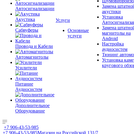
Шумовиброизо
Замена штатно
Автосигнализации
акустики
Установка
Акустика
Услуги
Автосигнализа
Замена штатно
Сабвуферы
Основные
магнитолы на
услуги
Android
Настройка
Провода и Кабели
аудиосистем
Тюнинг автомо
Автомагнитолы
Установка каме
кругового обзо
Усилители
Питание
Аудиосистем
Дополнительное
Оборудование
+7 906-43-53-985
+7 906-43-53-985
Магазин на Российской 131/7