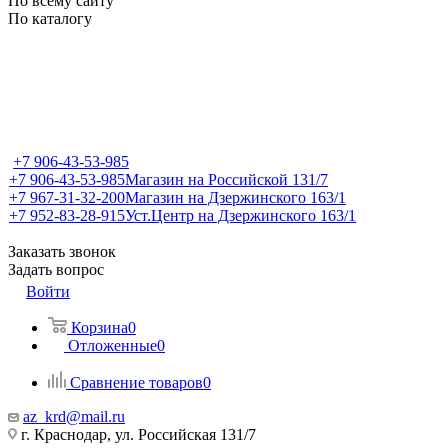
По всему сайту
По каталогу
+7 906-43-53-985
+7 906-43-53-985
Магазин на Российской 131/7
+7 967-31-32-200
Магазин на Дзержинского 163/1
+7 952-83-28-915
Уст.Центр на Дзержинского 163/1
Заказать звонок
Задать вопрос
Войти
Корзина
0
Отложенные
0
Сравнение товаров
0
az_krd@mail.ru
г. Краснодар, ул. Российская 131/7