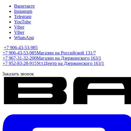
Вконтакте
Instagram
Telegram
YouTube
Viber
Viber
WhatsApp
+7 906-43-53-985
+7 906-43-53-985
Магазин на Российской 131/7
+7 967-31-32-200
Магазин на Дзержинского 163/1
+7 952-83-28-915
Уст.Центр на Дзержинского 163/1
Заказать звонок