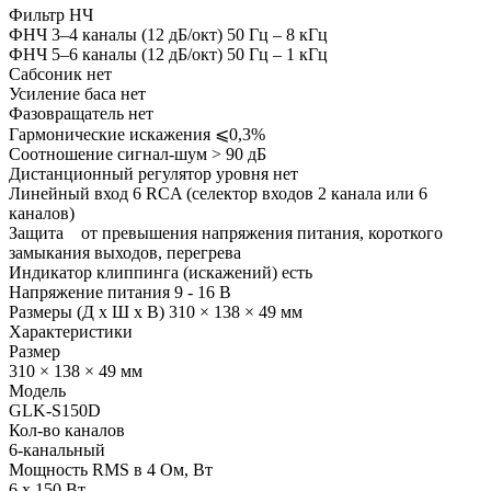
Фильтр НЧ
ФНЧ 3–4 каналы (12 дБ/окт) 50 Гц – 8 кГц
ФНЧ 5–6 каналы (12 дБ/окт) 50 Гц – 1 кГц
Сабсоник нет
Усиление баса нет
Фазовращатель нет
Гармонические искажения ⩽0,3%
Соотношение сигнал-шум > 90 дБ
Дистанционный регулятор уровня нет
Линейный вход 6 RCA (селектор входов 2 канала или 6
каналов)
Защита от превышения напряжения питания, короткого
замыкания выходов, перегрева
Индикатор клиппинга (искажений) есть
Напряжение питания 9 - 16 В
Размеры (Д х Ш х В) 310 × 138 × 49 мм
Характеристики
Размер
310 × 138 × 49 мм
Модель
GLK-S150D
Кол-во каналов
6-канальный
Мощность RMS в 4 Ом, Вт
6 х 150 Вт