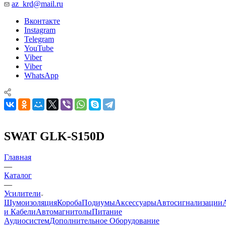
az_krd@mail.ru
Вконтакте
Instagram
Telegram
YouTube
Viber
Viber
WhatsApp
SWAT GLK-S150D
Главная
—
Каталог
—
Усилители
Шумоизоляция
Короба
Подиумы
Аксессуары
Автосигнализации
и Кабели
Автомагнитолы
Питание
Аудиосистем
Дополнительное Оборудование