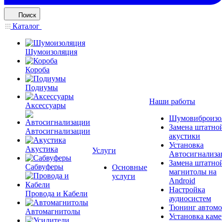
Поиск
Каталог
Шумоизоляция
Короба
Подиумы
Наши работы
Аксессуары
Шумовиброизо
Замена штатно
Автосигнализации
акустики
Установка
Акустика
Услуги
Автосигнализа
Замена штатно
Сабвуферы
Основные
магнитолы на
услуги
Android
Настройка
Провода и Кабели
аудиосистем
Тюнинг автомо
Автомагнитолы
Установка каме