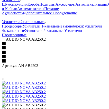
Шумоизоляция
Короба
Подиумы
Аксессуары
Автосигнализации
и Кабели
Автомагнитолы
Питание
Аудиосистем
Дополнительное Оборудование
—
Усилители 2х-канальные
Процессоры
Усилители 1-канальные (моноблоки)
Усилители
4х-канальные
Усилители 5 канальные
Усилители
Процессорные
—
AUDIO NOVA AB250.2
Артикул:
AN AB2502