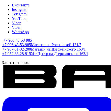
Вконтакте
Instagram
Telegram
YouTube
Viber
Viber
WhatsApp
+7 906-43-53-985
+7 906-43-53-985
Магазин на Российской 131/7
+7 967-31-32-200
Магазин на Дзержинского 163/1
+7 952-83-28-915
Уст.Центр на Дзержинского 163/1
Заказать звонок