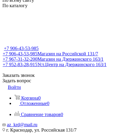
По всему сайту
По каталогу
+7 906-43-53-985
+7 906-43-53-985
Магазин на Российской 131/7
+7 967-31-32-200
Магазин на Дзержинского 163/1
+7 952-83-28-915
Уст.Центр на Дзержинского 163/1
Заказать звонок
Задать вопрос
Войти
Корзина
0
Отложенные
0
Сравнение товаров
0
az_krd@mail.ru
г. Краснодар, ул. Российская 131/7