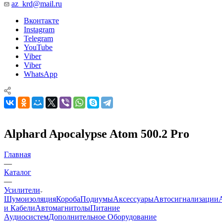
az_krd@mail.ru
Вконтакте
Instagram
Telegram
YouTube
Viber
Viber
WhatsApp
Alphard Apocalypse Atom 500.2 Pro
Главная
—
Каталог
—
Усилители
Шумоизоляция
Короба
Подиумы
Аксессуары
Автосигнализации
и Кабели
Автомагнитолы
Питание
Аудиосистем
Дополнительное Оборудование