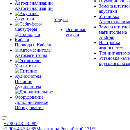
Шумовиброизо
Замена штатно
Автосигнализации
акустики
Установка
Акустика
Услуги
Автосигнализа
Замена штатно
Сабвуферы
Основные
магнитолы на
услуги
Android
Настройка
Провода и Кабели
аудиосистем
Тюнинг автомо
Автомагнитолы
Установка каме
кругового обзо
Усилители
Питание
Аудиосистем
Дополнительное
Оборудование
+7 906-43-53-985
+7 906-43-53-985
Магазин на Российской 131/7