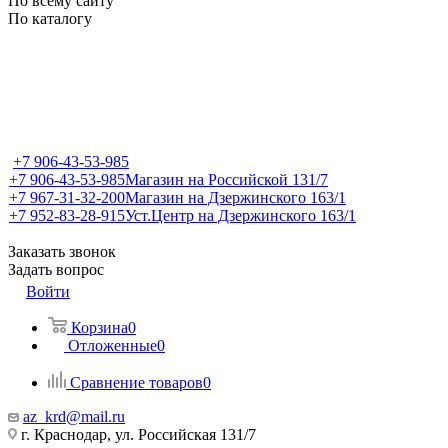
По всему сайту
По каталогу
+7 906-43-53-985
+7 906-43-53-985
Магазин на Российской 131/7
+7 967-31-32-200
Магазин на Дзержинского 163/1
+7 952-83-28-915
Уст.Центр на Дзержинского 163/1
Заказать звонок
Задать вопрос
Войти
Корзина
0
Отложенные
0
Сравнение товаров
0
az_krd@mail.ru
г. Краснодар, ул. Российская 131/7