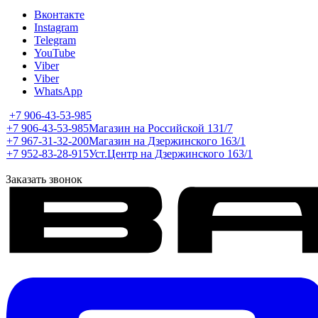
Вконтакте
Instagram
Telegram
YouTube
Viber
Viber
WhatsApp
+7 906-43-53-985
+7 906-43-53-985
Магазин на Российской 131/7
+7 967-31-32-200
Магазин на Дзержинского 163/1
+7 952-83-28-915
Уст.Центр на Дзержинского 163/1
Заказать звонок