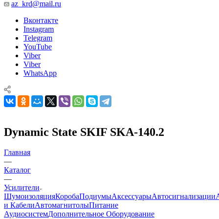
az_krd@mail.ru
Вконтакте
Instagram
Telegram
YouTube
Viber
Viber
WhatsApp
Dynamic State SKIF SKA-140.2
Главная
—
Каталог
—
Усилители
Шумоизоляция
Короба
Подиумы
Аксессуары
Автосигнализации
и Кабели
Автомагнитолы
Питание
Аудиосистем
Дополнительное Оборудование