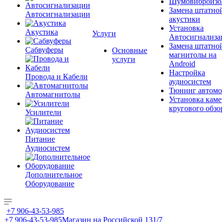
Шумовиброизо
Замена штатно
Автосигнализации
акустики
Установка
Акустика
Услуги
Автосигнализа
Замена штатно
Сабвуферы
Основные
магнитолы на
услуги
Android
Настройка
Провода и Кабели
аудиосистем
Тюнинг автомо
Автомагнитолы
Установка каме
кругового обзо
Усилители
Питание
Аудиосистем
Дополнительное
Оборудование
+7 906-43-53-985
+7 906-43-53-985
Магазин на Российской 131/7